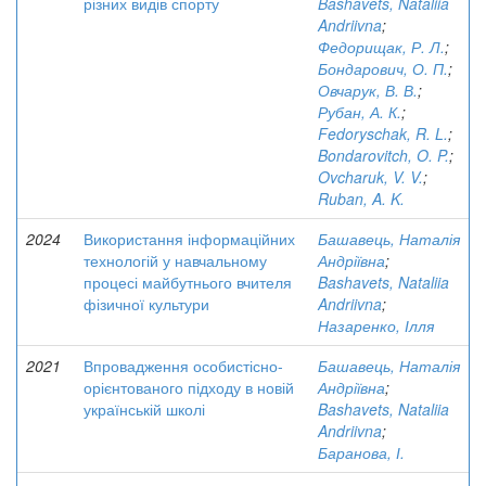
різних видів спорту
Bashavets, Nataliia
Andriivna
;
Федорищак, Р. Л.
;
Бондарович, О. П.
;
Овчарук, В. В.
;
Рубан, А. К.
;
Fedoryschak, R. L.
;
Bondarovitch, O. P.
;
Ovcharuk, V. V.
;
Ruban, A. K.
2024
Використання інформаційних
Башавець, Наталія
технологій у навчальному
Андріївна
;
процесі майбутнього вчителя
Bashavets, Nataliia
фізичної культури
Andriivna
;
Назаренко, Ілля
2021
Впровадження особистісно-
Башавець, Наталія
орієнтованого підходу в новій
Андріївна
;
українській школі
Bashavets, Nataliia
Andriivna
;
Баранова, І.