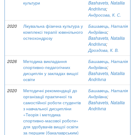
культури
Bashavets, Nataliia
Andriivna
;
Андросова, К. С.
2020
Лікувальна фізична культура у
Башавець, Наталія
комплексі терапії ювенільного
Андріївна
;
остеохондрозу
Bashavets, Nataliia
Andriivna
;
Дроздова, К. В.
2026
Методика викладання
Башавець, Наталія
спортивно-педагогічних
Андріївна
;
дисциплін у закладах вищої
Bashavets, Nataliia
освіти
Andriivna
2020
Методичні рекомендації до
Башавець, Наталія
організації практичної та
Андріївна
;
самостійної роботи студентів
Bashavets, Nataliia
з навчальної дисципліни
Andriivna
«Теорія і методика
спортивно-масової роботи»
для здобувачів вищої освіти
за першим (бакалаврським)