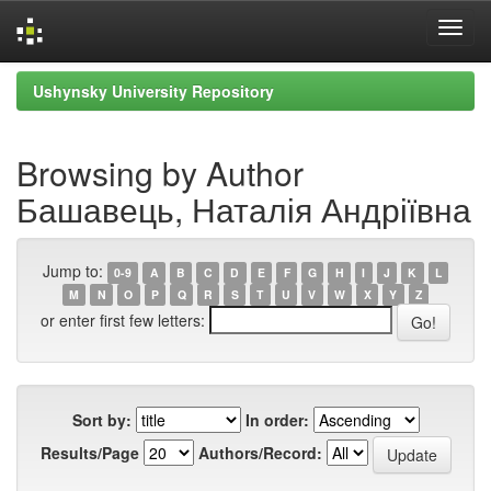
Skip
Ushynsky University Repository
navigation
Browsing by Author
Башавець, Наталія Андріївна
Jump to:
0-9
A
B
C
D
E
F
G
H
I
J
K
L
M
N
O
P
Q
R
S
T
U
V
W
X
Y
Z
or enter first few letters:
Sort by:
In order:
Results/Page
Authors/Record: