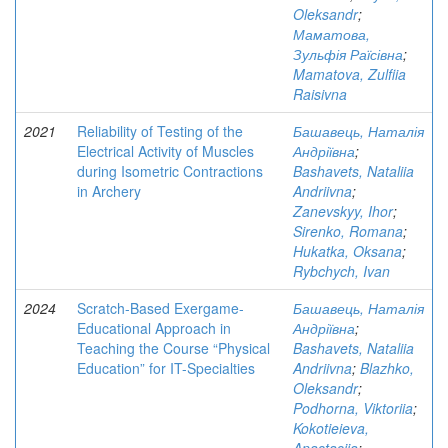
Oleksandr
;
Маматова,
Зульфія Раїсівна
;
Mamatova, Zulfiia
Raisivna
2021
Reliability of Testing of the
Башавець, Наталія
Electrical Activity of Muscles
Андріївна
;
during Isometric Contractions
Bashavets, Nataliia
in Archery
Andriivna
;
Zanevskyy, Ihor
;
Sirenko, Romana
;
Hukatka, Oksana
;
Rybchych, Ivan
2024
Scratch-Based Exergame-
Башавець, Наталія
Educational Approach in
Андріївна
;
Teaching the Course “Physical
Bashavets, Nataliia
Education” for IT-Specialties
Andriivna
;
Blazhko,
Oleksandr
;
Podhorna, Viktoriia
;
Kokotieieva,