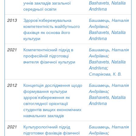
учнів закладів загальної
Bashavets, Nataliia
середньої освіти
Andriivna
2013
Здоров’язбережувальна
Башавець, Наталія
компетентність майбутнього
Андріївна
;
фахівця як основа його
Bashavets, Nataliia
культури
Andriivna
2021
Компетентнісний підхід в
Башавець, Наталія
професійній підготовці
Андріївна
;
вчителя фізичної культури
Bashavets, Nataliia
Andriivna
;
Старікова, К. В.
2012
Концепція дослідження щодо
Башавець, Наталія
формування культури
Андріївна
;
здоров’язбереження як
Bashavets, Nataliia
світоглядної орієнтації
Andriivna
студентів вищих економічних
навчальних закладів
2021
Культурологічний підхід
Башавець, Наталія
підготовки фахівців фізичної
Андріївна
;