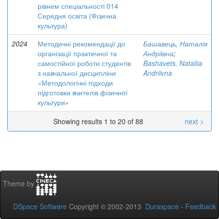
рівнем спеціальності 014
Середня освіта (Фізична
культура)
2024
Методичні рекомендації до
Башавець, Наталія
організації практичної та
Андріївна
;
самостійної роботи студентів
Bashavets, Nataliia
з навчальної дисципліни
Andriivna
«Методологічні підходи
підготовки вчителів фізичної
культури»
Showing results 1 to 20 of 88
next >
Theme by
DSpace Software
Copyright © 2002-2013
Duraspace
-
Feedback