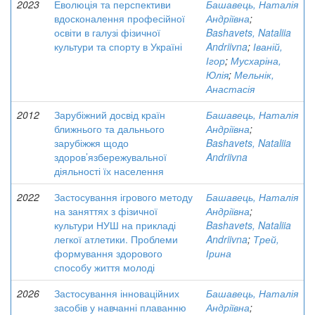
2023
Еволюція та перспективи
Башавець, Наталія
вдосконалення професійної
Андріївна
;
освіти в галузі фізичної
Bashavets, Nataliia
культури та спорту в Україні
Andriivna
;
Іваній,
Ігор
;
Мусхаріна,
Юлія
;
Мельнік,
Анастасія
2012
Зарубіжний досвід країн
Башавець, Наталія
ближнього та дальнього
Андріївна
;
зарубіжжя щодо
Bashavets, Nataliia
здоров’язбережувальної
Andriivna
діяльності їх населення
2022
Застосування ігрового методу
Башавець, Наталія
на заняттях з фізичної
Андріївна
;
культури НУШ на прикладі
Bashavets, Nataliia
легкої атлетики. Проблеми
Andriivna
;
Трей,
формування здорового
Ірина
способу життя молоді
2026
Застосування інноваційних
Башавець, Наталія
засобів у навчанні плаванню
Андріївна
;