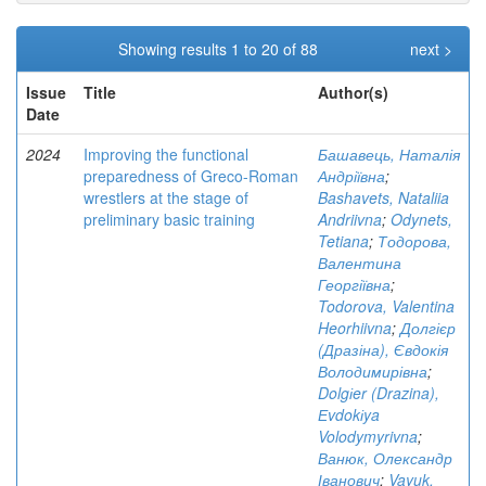
Showing results 1 to 20 of 88
next >
Issue
Title
Author(s)
Date
2024
Improving the functional
Башавець, Наталія
preparedness of Greco-Roman
Андріївна
;
wrestlers at the stage of
Bashavets, Nataliia
preliminary basic training
Andriivna
;
Odynets,
Tetiana
;
Тодорова,
Валентина
Георгіївна
;
Todorova, Valentina
Heorhiivna
;
Долгієр
(Дразіна), Євдокія
Володимирівна
;
Dolgіer (Drazina),
Еvdokіya
Volodymyrivna
;
Ванюк, Олександр
Іванович
;
Vayuk,