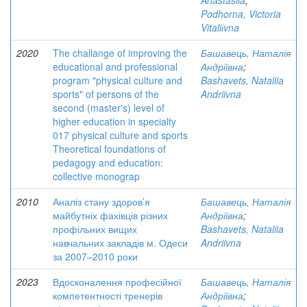
Anastasiia
;
Podhorna, Victoria
Vitaliіvna
2020
The challange of improving the
Башавець, Наталія
educational and professional
Андріївна
;
program "physical culture and
Bashavets, Nataliia
sports" of persons of the
Andriivna
second (master's) level of
higher education in specialty
017 physical culture and sports
Theoretical foundations of
pedagogy and education:
collective monograp
2010
Аналіз стану здоров’я
Башавець, Наталія
майбутніх фахівців різних
Андріївна
;
профільних вищих
Bashavets, Nataliia
навчальних закладів м. Одеси
Andriivna
за 2007–2010 роки
2023
Вдосконалення професійної
Башавець, Наталія
компетентності тренерів
Андріївна
;