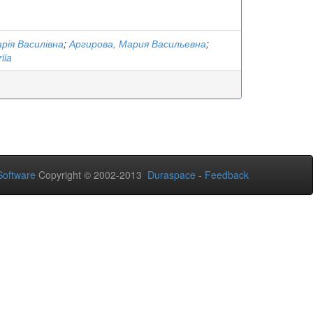
арія Василівна
;
Аргирова, Мария Васильевна
;
iia
oftware
Copyright © 2002-2013
Duraspace
-
Feedback