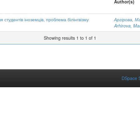
Author(s)
 студентів іноземців, проблема білінгвізму
Аргірова, М
Arhirova, Mar
Showing results 1 to 1 of 1
DSpace S