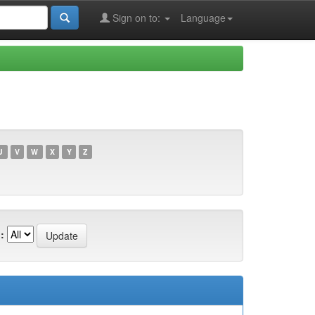
Sign on to:
Language
U
V
W
X
Y
Z
: