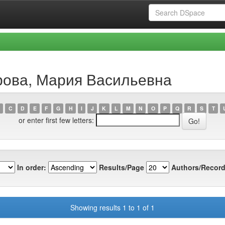
ирова, Мария Васильевна
C
D
E
F
G
H
I
J
K
L
M
N
O
P
Q
R
S
T
or enter first few letters:
In order:
Results/Page
Authors/Record
Showing results 1 to 1 of 1