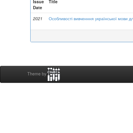
Issue
Title
Date
2021
Особливості вивченння української мови для
Theme by