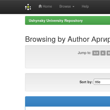
Home
Browse
Help
Skip
Ushynsky University Repository
navigation
Browsing by Author Арг
Jump to:
0-9
A
B
Sort by: