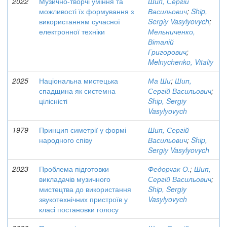
2022
Музично-творчі уміння та
Шип, Сергій
можливості їх формування з
Васильович
;
Shіp,
використанням сучасної
Sergіy Vasylyovych
;
електронної техніки
Мельниченко,
Віталій
Григорович
;
Melnychenko, Vitaliy
2025
Національна мистецька
Ма Ши
;
Шип,
спадщина як системна
Сергій Васильович
;
цілісністі
Shіp, Sergіy
Vasylyovych
1979
Принцип симетрії у формі
Шип, Сергій
народного співу
Васильович
;
Shіp,
Sergіy Vasylyovych
2023
Проблема підготовки
Федорчак О.
;
Шип,
викладачів музичного
Сергій Васильович
;
мистецтва до використання
Shіp, Sergіy
звукотехнічних пристроїв у
Vasylyovych
класі постановки голосу