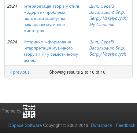
2024
Інтерпретація творів у стилі
Шип, Сергій
модерн як проблема
Васильович
;
Shіp,
підготовки майбутніх
Sergіy Vasylyovych
;
викладачів музичного
Му Сюецзяо
мистецтва
2024
Історично інформована
Шип, Сергій
інтерпретація музичного
Васильович
;
Shіp,
твору (НІР) у семіотичному
Sergіy Vasylyovych
аспекті
< previous
Showing results 2 to 16 of 16
Theme by
DSpace Software
Copyright © 2002-2013
Duraspace
-
Feedback