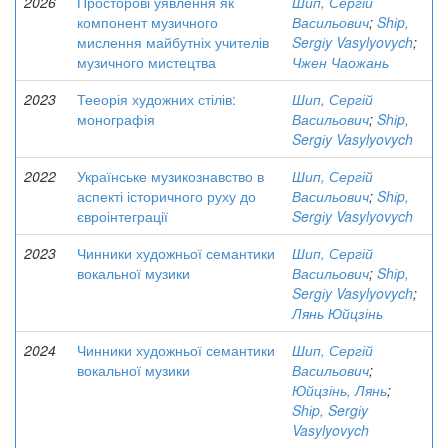
2026
Просторові уявлення як
Шип, Сергій
компонент музичного
Васильович
;
Shіp,
мислення майбутніх учителів
Sergіy Vasylyovych
;
музичного мистецтва
Чжен Чаожань
2023
Тееорія художних стілів:
Шип, Сергій
монографія
Васильович
;
Shіp,
Sergіy Vasylyovych
2022
Українське музикознавство в
Шип, Сергій
аспекті історичного руху до
Васильович
;
Shіp,
євроінтеграції
Sergіy Vasylyovych
2023
Чинники художньої семантики
Шип, Сергій
вокальної музики
Васильович
;
Shіp,
Sergіy Vasylyovych
;
Лянь Юйцзінь
2024
Чинники художньої семантики
Шип, Сергій
вокальної музики
Васильович
;
Юйцзінь, Лянь
;
Shіp, Sergіy
Vasylyovych