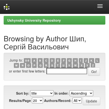
Skip
Ushynsky University Repository
navigation
Browsing by Author Шип,
Сергій Васильович
Jump to:
0-9
A
B
C
D
E
F
G
H
I
J
K
L
M
N
O
P
Q
R
S
T
U
V
W
X
Y
Z
or enter first few letters:
Sort by:
In order:
Results/Page
Authors/Record: