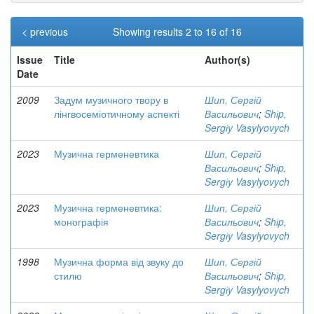
< previous
Showing results 2 to 16 of 16
Issue
Title
Author(s)
Date
2009
Задум музичного твору в
Шип, Сергій
лінгвосеміотичному аспекті
Васильович
;
Shіp,
Sergіy Vasylyovych
2023
Музична герменевтика
Шип, Сергій
Васильович
;
Shіp,
Sergіy Vasylyovych
2023
Музична герменевтика:
Шип, Сергій
монографія
Васильович
;
Shіp,
Sergіy Vasylyovych
1998
Музична форма від звуку до
Шип, Сергій
стилю
Васильович
;
Shіp,
Sergіy Vasylyovych