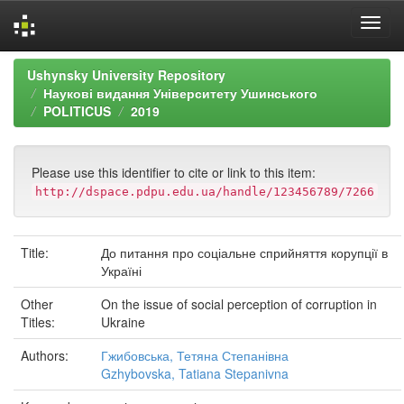
Skip
Ushynsky University Repository
navigation
Наукові видання Університету Ушинського
POLITICUS
2019
Please use this identifier to cite or link to this item:
http://dspace.pdpu.edu.ua/handle/123456789/7266
Title:
До питання про соціальне сприйняття корупції в
Україні
Other
On the issue of social perception of corruption in
Titles:
Ukraine
Authors:
Гжибовська, Тетяна Степанівна
Gzhybovska, Tatiana Stepanivna