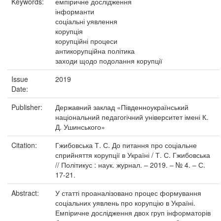
Keywords:
емпіричне дослідження
інформанти
соціальні уявлення
корупція
корупційні процеси
антикорупційна політика
заходи щодо подолання корупції
Issue
2019
Date:
Publisher:
Державний заклад «Південноукраїнський
національний педагогічний університет імені К.
Д. Ушинського»
Citation:
Гжибовська Т. С. До питання про соціальне
сприйняття корупції в Україні / Т. С. Гжибовська
// Політикус : наук. журнал. – 2019. – № 4. – С.
17-21.
Abstract:
У статті проаналізовано процес формування
соціальних уявлень про корупцію в Україні.
Емпіричне дослідження двох груп інформаторів