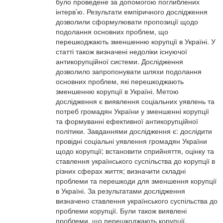
було проведене за допомогою поглиблених
інтерв’ю. Результати емпіричного дослідження
дозволили сформулювати пропозиції щодо
подолання основних проблем, що
перешкоджають зменшенню корупції в Україні. У
статті також визначені недоліки існуючої
антикорупційної системи. Дослідження
дозволило запропонувати шляхи подолання
основних проблем, які перешкоджають
зменшенню корупції в Україні. Метою
дослідження є виявлення соціальних уявлень та
потреб громадян України у зменшенні корупції
та формуванні ефективної антикорупційної
політики. Завданнями дослідження є: дослідити
провідні соціальні уявлення громадян України
щодо корупції; встановити сприйняття, оцінку та
ставлення українського суспільства до корупції в
різних сферах життя; визначити складні
проблеми та перешкоди для зменшення корупції
в Україні. За результатами дослідження
визначено ставлення українського суспільства до
проблеми корупції. Були також виявлені
проблеми, що перешкоджають корупції.