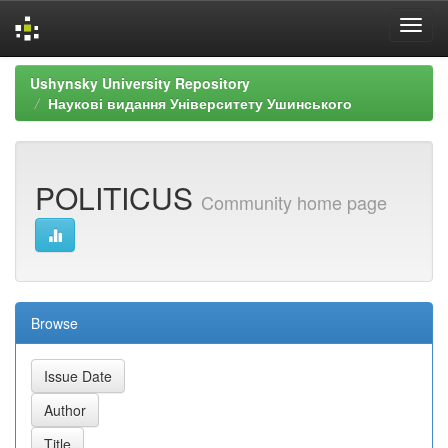
Skip
Ushynsky University Repository
navigation
Наукові видання Університету Ушинського
POLITICUS
Community home page
Browse