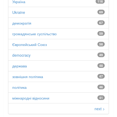
Україна
116
Ukraine
69
демократія
67
громадянське суспільство
59
Європейський Союз
58
democracy
49
держава
48
зовнішня політика
47
політика
46
міжнародні відносини
41
next >