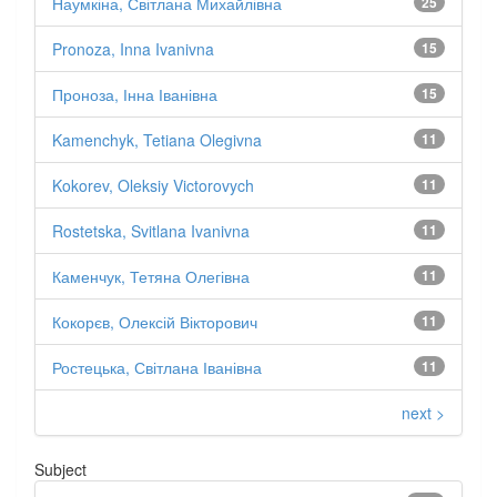
Наумкіна, Світлана Михайлівна
25
Pronoza, Inna Ivanivna
15
Проноза, Інна Іванівна
15
Kamenchyk, Tetiana Olegivna
11
Kokorev, Oleksiy Victorovych
11
Rostetska, Svitlana Ivanivna
11
Каменчук, Тетяна Олегівна
11
Кокорєв, Олексій Вікторович
11
Ростецька, Світлана Іванівна
11
next >
Subject