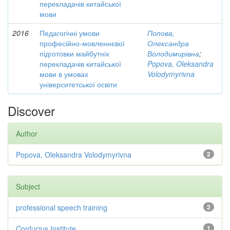
перекладачів китайської
мови
2016
Педагогічні умови
Попова,
професійно-мовленнєвої
Олександра
підготовки майбутніх
Володимирівна
;
перекладачів китайської
Popova, Oleksandra
мови в умовах
Volodymyrivna
університетської освіти
Discover
Author
Popova, Oleksandra Volodymyrivna
2
Subject
professional speech training
2
Confucius Institute
1