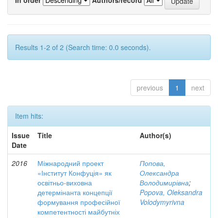
Results 1-2 of 2 (Search time: 0.0 seconds).
previous
1
next
Item hits:
Issue
Title
Author(s)
Date
2016
Міжнародний проект
Попова,
«Інститут Конфуція» як
Олександра
освітньо-виховна
Володимирівна
;
детермінанта концепції
Popova, Oleksandra
формування професійної
Volodymyrivna
компетентності майбутніх