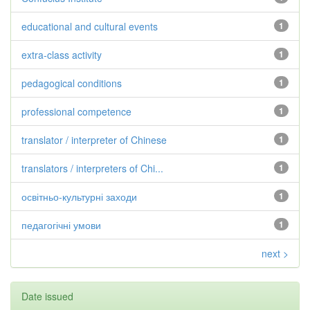
educational and cultural events
1
extra-class activity
1
pedagogical conditions
1
professional competence
1
translator / interpreter of Chinese
1
translators / interpreters of Chi...
1
освітньо-культурні заходи
1
педагогічні умови
1
next >
Date issued