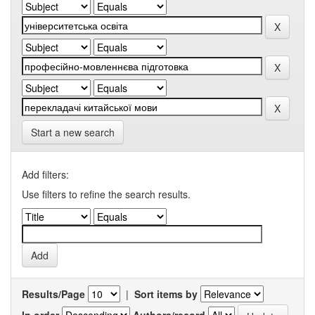
Start a new search
Add filters:
Use filters to refine the search results.
Results/Page
|
Sort items by
In order
Authors/record