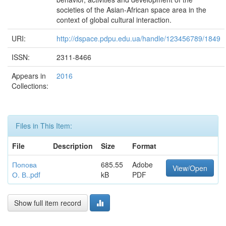
societies of the Asian-African space area in the
context of global cultural interaction.
URI:
http://dspace.pdpu.edu.ua/handle/123456789/1849
ISSN:
2311-8466
Appears in
2016
Collections:
Files in This Item:
File
Description
Size
Format
Попова
685.55
Adobe
View/Open
О. В..pdf
kB
PDF
Show full item record