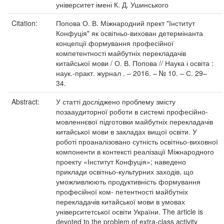
університет імені К. Д. Ушинського
Citation:
Попова О. В. Міжнародний прект "Інститут
Конфуція" як освітньо-вихован детермінанта
концепції формування професійної
компетентності майбутніх перекладачів
китайської мови / О. В. Попова // Наука і освіта :
наук.-практ. журнал . – 2016. – № 10. – С. 29–
34.
Abstract:
У статті досліджено проблему змісту
позааудиторної роботи в системі професійно-
мовленнєвої підготовки майбутніх перекладачів
китайської мови в закладах вищої освіти. У
роботі проаналізовано сутність освітньо-виховної
компоненти в контексті реалізації Міжнародного
проекту «Інститут Конфуція»; наведено
приклади освітньо-культурних заходів, що
уможливлюють продуктивність формування
професійної ком- петентності майбутніх
перекладачів китайської мови в умовах
університетської освіти України. The article is
devoted to the problem of extra-class activity