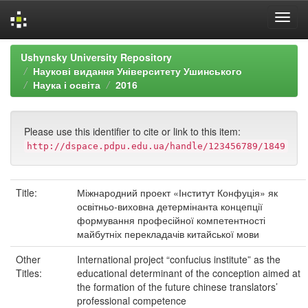
Skip
Ushynsky University Repository
navigation
Наукові видання Університету Ушинського
Наука і освіта
2016
Please use this identifier to cite or link to this item:
http://dspace.pdpu.edu.ua/handle/123456789/1849
Title:
Міжнародний проект «Інститут Конфуція» як
освітньо-виховна детермінанта концепції
формування професійної компетентності
майбутніх перекладачів китайської мови
Other
International project “confucius institute” as the
Titles:
educational determinant of the conception aimed at
the formation of the future chinese translators’
professional competence