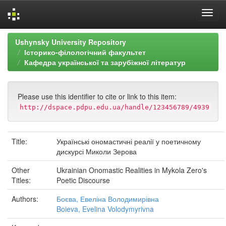
Skip
Ushynsky University Repository
navigation
Історико-філологічний факультет
Кафедра української та зарубіжної літератур
Please use this identifier to cite or link to this item:
http://dspace.pdpu.edu.ua/handle/123456789/4939
Title:
Українські ономастичні реалії у поетичному
дискурсі Миколи Зерова
Other
Ukrainian Onomastic Realities in Mykola Zero's
Titles:
Poetic Discourse
Authors:
Боєва, Евеліна Володимирівна
Boieva, Evelina Volodymyrivna