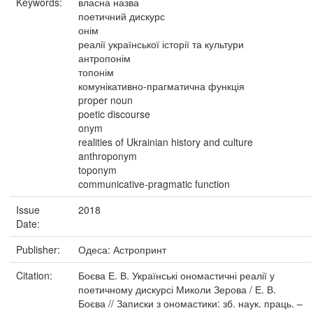
Keywords:
власна назва
поетичний дискурс
онім
реалії української історії та культури
антропонім
топонім
комунікативно-прагматична функція
proper noun
poetic discourse
onym
realities of Ukrainian history and culture
anthroponym
toponym
communicative-pragmatic function
Issue
2018
Date:
Publisher:
Одеса: Астропринт
Citation:
Боєва Е. В. Українські ономастичні реалії у
поетичному дискурсі Миколи Зерова / Е. В.
Боєва // Записки з ономастики: зб. наук. праць. –