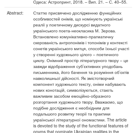
Одеса: Астропринт, 2018. – Вип. 21. – С. 40–55.
Abstract:
Статтю присвячено дослідженню функційних
особливостей онімів, що номінують українські
реалії у поетичному дискурсі видатного
українського поета-неокласика М. Зерова.
Встановлено комунікативно-прагматичну
скерованість антропонімів і топонімів у контексті
сонетів українського митця, способи їхньої участі
у створенні художнього цілого – поетичного
циклу. Онімний простір літературного твору – це
завжди відображення суб’єктивних уподобань
письменника, його бачення та розуміння об’єктів
навколишньої дійсності. Як змістотворчий
компонент художнього тексту, оніми набувають
нових конотацій, символізуються, стають
важливим засобом емоційно-образного
розгортання художнього твору. Вважаємо, що
подібне дослідження є необхідним для
подальшого розвитку теорії та практики
української літературної ономастики. The article
is devoted to the study of the functional features of
onyms that nominate Ukrainian realities in the