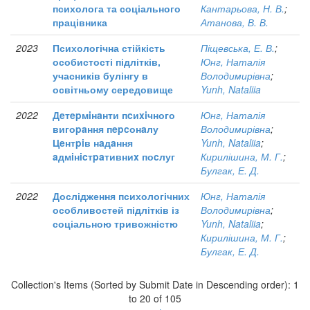
психолога та соціального
Кантарьова, Н. В.
;
працівника
Атанова, В. В.
2023
Психологічна стійкість
Піщевська, Е. В.
;
особистості підлітків,
Юнг, Наталія
учасників булінгу в
Володимирівна
;
освітньому середовище
Yunh, Nataliia
2022
Дeтepмiнaнти пcиxiчного
Юнг, Наталія
вигоpaння пepcонaлу
Володимирівна
;
Цeнтpiв нaдaння
Yunh, Nataliia
;
aдмiнicтpaтивниx поcлуг
Кирилішина, М. Г.
;
Булгак, Е. Д.
2022
Дослідження психологічних
Юнг, Наталія
особливостей підлітків із
Володимирівна
;
соціальною тривожністю
Yunh, Nataliia
;
Кирилішина, М. Г.
;
Булгак, Е. Д.
Collection's Items (Sorted by Submit Date in Descending order): 1
to 20 of 105