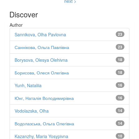
next >
Discover
Author
Sannikova, Olha Pavlovna
23
Саннікова, Ольга Павлівна
23
Borysova, Olesya Olehivna
18
Борисова, Олеся Олегівна
18
Yunh, Nataliia
16
Юнг, Наталія Володимирівна
16
Vodolazska, Olha
14
Водолазська, Ольга Олегівна
14
Kazanzhy, Maria Yosypivna
10