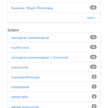
Казанжи, Марія Йосипівна
10
next >
Subject
методичні рекомендації
19
особистість
16
методичні рекомендації з психології
10
психологія
10
психореабілітація
8
combatants
7
personality
6
вікова психологія
6