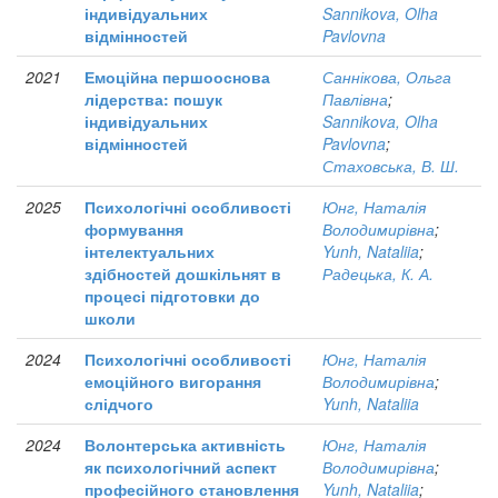
індивідуальних
Sannikova, Olha
відмінностей
Pavlovna
2021
Емоційна першооснова
Саннікова, Ольга
лідерства: пошук
Павлівна
;
індивідуальних
Sannikova, Olha
відмінностей
Pavlovna
;
Стаховська, В. Ш.
2025
Психологічні особливості
Юнг, Наталія
формування
Володимирівна
;
інтелектуальних
Yunh, Nataliia
;
здібностей дошкільнят в
Радецька, К. А.
процесі підготовки до
школи
2024
Психологічні особливості
Юнг, Наталія
емоційного вигорання
Володимирівна
;
слідчого
Yunh, Nataliia
2024
Волонтерська активність
Юнг, Наталія
як психологічний аспект
Володимирівна
;
професійного становлення
Yunh, Nataliia
;