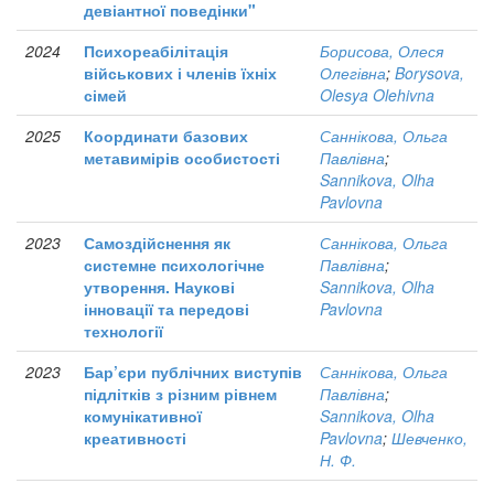
девіантної поведінки"
2024
Психореабілітація
Борисова, Олеся
військових і членів їхніх
Олегівна
;
Borysova,
сімей
Olesya Olehivna
2025
Координати базових
Саннікова, Ольга
метавимірів особистості
Павлівна
;
Sannikova, Olha
Pavlovna
2023
Самоздійснення як
Саннікова, Ольга
системне психологічне
Павлівна
;
утворення. Наукові
Sannikova, Olha
інновації та передові
Pavlovna
технології
2023
Бар’єри публічних виступів
Саннікова, Ольга
підлітків з різним рівнем
Павлівна
;
комунікативної
Sannikova, Olha
креативності
Pavlovna
;
Шевченко,
Н. Ф.