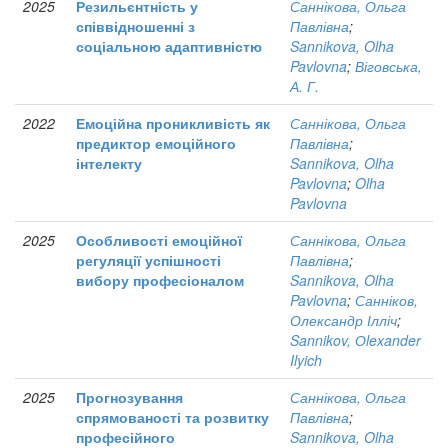
2025
Резильєнтність у
Саннікова, Ольга
співвідношенні з
Павлівна
;
соціальною адаптивністю
Sannikova, Olha
Pavlovna
;
Віговська,
А. Г.
2022
Емоційна проникливість як
Саннікова, Ольга
предиктор емоційного
Павлівна
;
інтелекту
Sannikova, Olha
Pavlovna
;
Olha
Pavlovna
2025
Особливості емоційної
Саннікова, Ольга
регуляції успішності
Павлівна
;
вибору професіоналом
Sannikova, Olha
Pavlovna
;
Санніков,
Олександр Ілліч
;
Sannikov, Оlexander
Ilyich
2025
Прогнозування
Саннікова, Ольга
спрямованості та розвитку
Павлівна
;
професійного
Sannikova, Olha