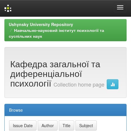
Skip
Ushynsky University Repository
navigation
Навчально-науковий інститут психології та
суспільних наук
Кафедра загальної та
диференціальної
психології
Collection home page
Browse