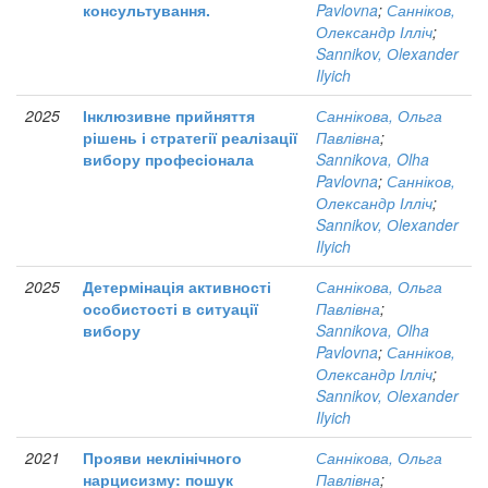
консультування.
Pavlovna
;
Санніков,
Олександр Ілліч
;
Sannikov, Оlexander
Ilyich
2025
Інклюзивне прийняття
Саннікова, Ольга
рішень і стратегії реалізації
Павлівна
;
вибору професіонала
Sannikova, Olha
Pavlovna
;
Санніков,
Олександр Ілліч
;
Sannikov, Оlexander
Ilyich
2025
Детермінація активності
Саннікова, Ольга
особистості в ситуації
Павлівна
;
вибору
Sannikova, Olha
Pavlovna
;
Санніков,
Олександр Ілліч
;
Sannikov, Оlexander
Ilyich
2021
Прояви неклінічного
Саннікова, Ольга
нарцисизму: пошук
Павлівна
;