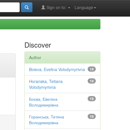
Sign on to:
Language
Discover
Author
Boieva, Evelina Volodymyrivna
19
Horanska, Tetiana
19
Volodymyrivna
Боєва, Евеліна
19
Володимирівна
Горанська, Тетяна
19
Володимирівна