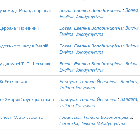
 комедії Річарда Брінслі
Боєва, Евеліна Володимирівна
;
Boieva
Evelina Volodymyrivna
Щербака "Причини і
Боєва, Евеліна Володимирівна
;
Boieva
Evelina Volodymyrivna
удожнього часу в "малій
Боєва, Евеліна Володимирівна
;
Boieva
Evelina Volodymyrivna
у дискурсі Т. Г. Шевченка
Боєва, Евеліна Володимирівна
;
Boieva
Evelina Volodymyrivna
. Кобилянської
Бандура, Тетяна Йосипівна
;
Bandura,
Tetiana Yosypivna
го «Хмари»: функціональна
Бандура, Тетяна Йосипівна
;
Bandura,
Tetiana Yosypivna
рчості О.Бальзака та
Горанська, Тетяна Володимирівна
;
Horanska, Tetiana Volodymyrivna