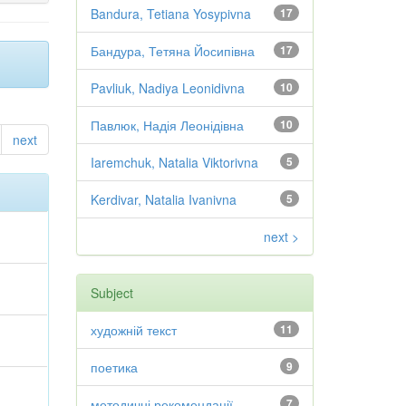
Bandura, Tetiana Yosypivna
17
Бандура, Тетяна Йосипівна
17
Pavliuk, Nadiya Leonidivna
10
Павлюк, Надія Леонідівна
10
next
Iaremchuk, Natalia Viktorivna
5
Kerdivar, Natalia Ivanivna
5
next >
Subject
художній текст
11
поетика
9
методичні рекомендації
7