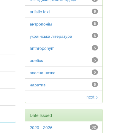
,
artistic text
6
антропонім
6
,
українська література
6
,
anthroponym
5
,
poetics
5
власна назва
5
наратив
5
next >
Date issued
2020 - 2026
32