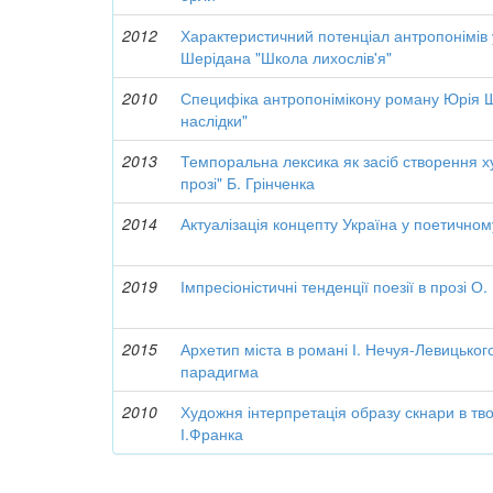
2012
Характеристичний потенціал антропонімів у
Шерідана "Школа лихослів'я"
2010
Специфіка антропонімікону роману Юрія 
наслідки"
2013
Темпоральна лексика як засіб створення х
прозі" Б. Грінченка
2014
Актуалізація концепту Україна у поетичном
2019
Імпресіоністичні тенденції поезії в прозі О
2015
Архетип міста в романі І. Нечуя-Левицько
парадигма
2010
Художня інтерпретація образу скнари в тво
І.Франка