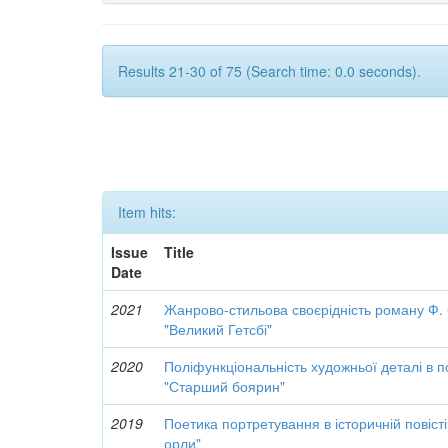
Results 21-30 of 75 (Search time: 0.0 seconds).
Item hits:
Issue
Title
Date
2021
Жанрово-стильова своєрідність роману Ф.
"Великий Гетсбі"
2020
Поліфункціональність художньої деталі в п
"Старший боярин"
2019
Поетика портретування в історичній повіст
орли"