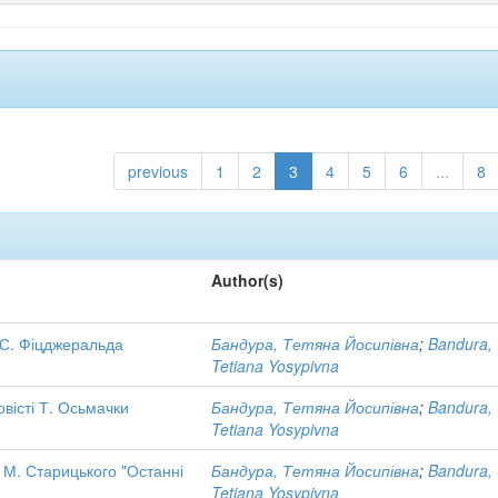
previous
1
2
3
4
5
6
...
8
Author(s)
 С. Фіцджеральда
Бандура, Тетяна Йосипівна
;
Bandura,
Tetiana Yosypivna
овісті Т. Осьмачки
Бандура, Тетяна Йосипівна
;
Bandura,
Tetiana Yosypivna
і М. Старицького "Останні
Бандура, Тетяна Йосипівна
;
Bandura,
Tetiana Yosypivna