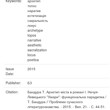
Keywords:
архетип
топос
наратив
естетизація
сакральність
локус
archetype
topos
narrative
aesthetic
sacralization
locus
poetica
Issue
2015
Date:
Publisher:
БЗ
Citation:
Бандура Т. Архетип міста в романі І. Нечуя-
Левицького "Хмари": функціональна парадигма /
Т. Бандура // Проблеми сучасного
літературознавства. - 2015. - Вип. 21. - С. 44-51.