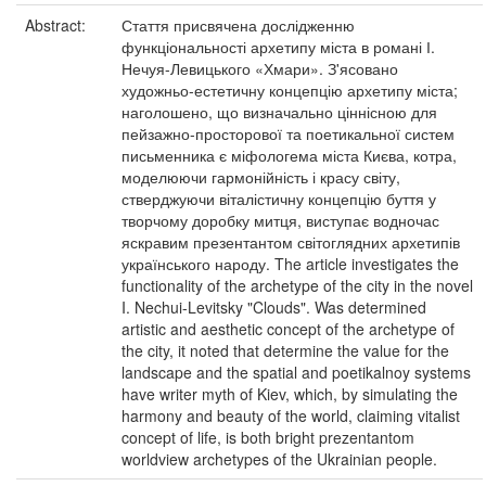
Abstract:
Стаття присвячена дослідженню
функціональності архетипу міста в романі І.
Нечуя-Левицького «Хмари». З'ясовано
художньо-естетичну концепцію архетипу міста;
наголошено, що визначально ціннісною для
пейзажно-просторової та поетикальної систем
письменника є міфологема міста Києва, котра,
моделюючи гармонійність і красу світу,
стверджуючи віталістичну концепцію буття у
творчому доробку митця, виступає водночас
яскравим презентантом світоглядних архетипів
українського народу. The article investigates the
functionality of the archetype of the city in the novel
I. Nechui-Levitsky "Clouds". Was determined
artistic and aesthetic concept of the archetype of
the city, it noted that determine the value for the
landscape and the spatial and poetikalnoy systems
have writer myth of Kiev, which, by simulating the
harmony and beauty of the world, claiming vitalist
concept of life, is both bright prezentantom
worldview archetypes of the Ukrainian people.