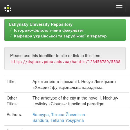
Skip
Ushynsky University Repository
navigation
Історико-філологічний факультет
Кафедра української та зарубіжної літератур
Please use this identifier to cite or link to this item:
http://dspace.pdpu.edu.ua/handle/123456789/5538
Title:
Архетип міста в романі І. Нечуя-Левицького
«Хмари»: функціональна парадигма
Other
The arhetype of the city in the novel I. Nechuy-
Titles:
Levitsky «Clouds»: functional paradigm
Authors:
Бандура, Тетяна Йосипівна
Bandura, Tetiana Yosypivna