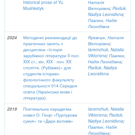
historical prose of Yu.
Наталя
Mushketyk
Вікторівна
;
Pavliuk,
Nadiya Leonidivna
;
Павлюк, Надія
Леонідівна
2024
Методичні рекомендації до
Яремчук, Наталя
практичних занять з
Вікторівна
;
дисципліни «Історія
Iaremchuk, Natalia
зарубіжної літератури II пол.
Viktorivna
;
Павлюк,
XIX ст., кін. XIX - поч. XX
Надія Леонідівна
;
століття. (Рубіжжя)» для
Pavliuk, Nadiya
студентів історико-
Leonidivna
філологічного факультету
спеціальності 014 Середня
освіта (Українська мова і
література).
2019
Поетикальна парадигма
Iaremchuk, Natalia
новел О. Генрі «Пурпурова
Viktorivna
;
Pavliuk,
сукня» та «Дари волхвів»
Nadiya Leonidivna
;
Павлюк, Надія
Леонідівна
;