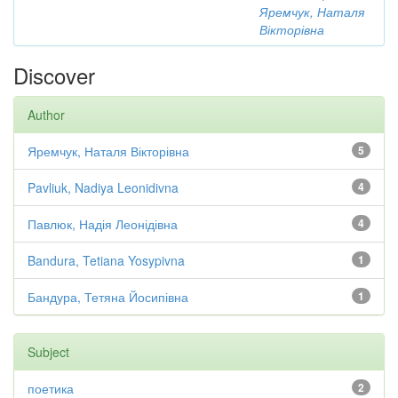
Яремчук, Наталя
Вікторівна
Discover
Author
Яремчук, Наталя Вікторівна
5
Pavliuk, Nadiya Leonidivna
4
Павлюк, Надія Леонідівна
4
Bandura, Tetiana Yosypivna
1
Бандура, Тетяна Йосипівна
1
Subject
поетика
2