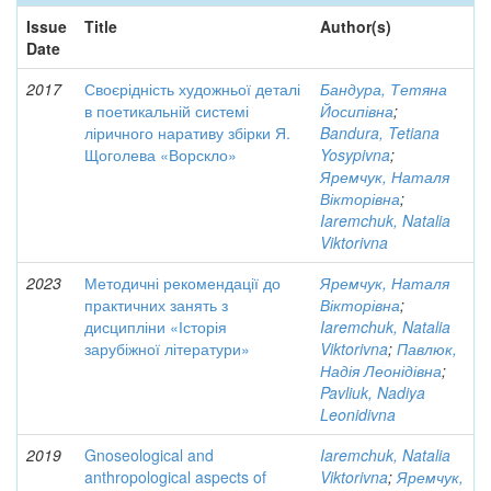
Issue
Title
Author(s)
Date
2017
Своєрідність художньої деталі
Бандура, Тетяна
в поетикальній системі
Йосипівна
;
ліричного наративу збірки Я.
Bandura, Tetiana
Щоголева «Ворскло»
Yosypivna
;
Яремчук, Наталя
Вікторівна
;
Iaremchuk, Natalia
Viktorivna
2023
Методичні рекомендації до
Яремчук, Наталя
практичних занять з
Вікторівна
;
дисципліни «Історія
Iaremchuk, Natalia
зарубіжної літератури»
Viktorivna
;
Павлюк,
Надія Леонідівна
;
Pavliuk, Nadiya
Leonidivna
2019
Gnoseological and
Iaremchuk, Natalia
anthropological aspects of
Viktorivna
;
Яремчук,