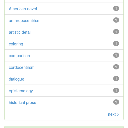
American novel
1
anthropocentrism
1
artistic detail
1
coloring
1
comparison
1
cordocentrism
1
dialogue
1
epistemology
1
historical prose
1
next >