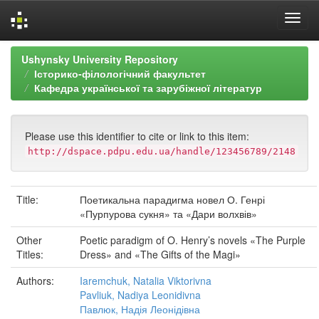
Skip
Ushynsky University Repository
navigation
Історико-філологічний факультет
Кафедра української та зарубіжної літератур
Please use this identifier to cite or link to this item:
http://dspace.pdpu.edu.ua/handle/123456789/2148
Title:
Поетикальна парадигма новел О. Генрі
«Пурпурова сукня» та «Дари волхвів»
Other
Poetic paradigm of O. Henry’s novels «The Purple
Titles:
Dress» and «The Gifts of the Magi»
Authors:
Iaremchuk, Natalia Viktorivna
Pavliuk, Nadiya Leonidivna
Павлюк, Надія Леонідівна