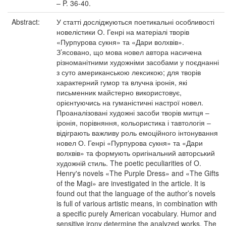
– P. 36-40.
Abstract:
У статті досліджуються поетикальні особливості
новелістики О. Генрі на матеріалі творів
«Пурпурова сукня» та «Дари волхвів».
З’ясовано, що мова новел автора насичена
різноманітними художніми засобами у поєднанні
з суто американською лексикою; для творів
характерний гумор та влучна іронія, які
письменник майстерно використовує,
орієнтуючись на гуманістичні настрої новел.
Проаналізовані художні засоби творів митця –
іронія, порівняння, кольористика і тавтологія –
відіграють важливу роль емоційного інтонування
новел О. Генрі «Пурпурова сукня» та «Дари
волхвів» та формують оригінальний авторський
художній стиль. The poetic peculiarities of O.
Henry's novels «The Purple Dress» and «The Gifts
of the Magi» are investigated in the article. It is
found out that the language of the author’s novels
is full of various artistic means, in combination with
a specific purely American vocabulary. Humor and
sensitive irony determine the analyzed works. The