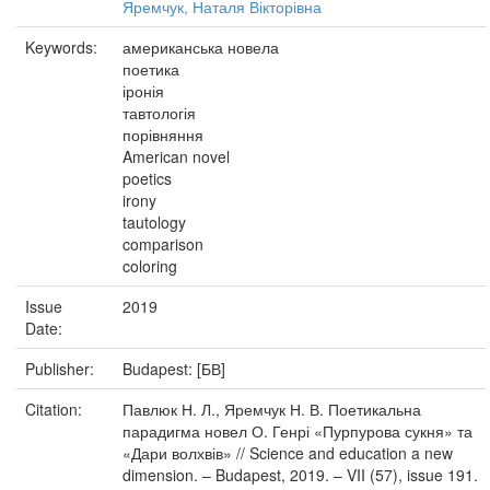
Яремчук, Наталя Вікторівна
Keywords:
американська новела
поетика
іронія
тавтологія
порівняння
American novel
poetics
irony
tautology
comparison
coloring
Issue
2019
Date:
Publisher:
Budapest: [БВ]
Citation:
Павлюк Н. Л., Яремчук Н. В. Поетикальна
парадигма новел О. Генрі «Пурпурова сукня» та
«Дари волхвів» // Science and education a new
dimension. – Budapest, 2019. – VII (57), issue 191.