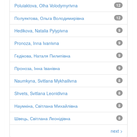
Poluiaktova, Olha Volodymyrivna
12
Полуяктова, Ольга Володимирівна
12
Hedikova, Natalia Pylypivna
9
Pronoza, Inna Ivanivna
9
Гедікова, Наталя Пилипівна
9
Проноза, Інна Іванівна
9
Naumkyna, Svitlana Mykhailivna
8
Shvets, Svitlana Leonidivna
8
Наумкіна, Світлана Михайлівна
8
Швець, Світлана Леонідівна
8
next >