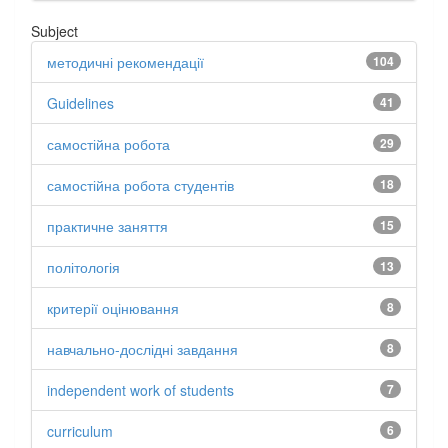
Subject
методичні рекомендації
104
Guidelines
41
самостійна робота
29
самостійна робота студентів
18
практичне заняття
15
політологія
13
критерії оцінювання
8
навчально-дослідні завдання
8
independent work of students
7
curriculum
6