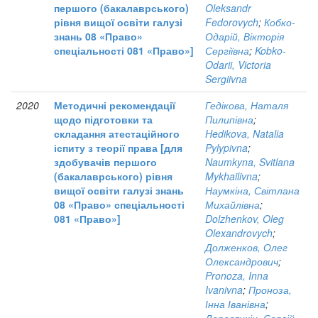
першого (бакалаврського)
Oleksandr
рівня вищої освіти галузі
Fedorovych
;
Кобко-
знань 08 «Право»
Одарій, Вікторія
спеціальності 081 «Право»]
Сергіївна
;
Kobko-
Odarii, Victoria
Sergiivna
2020
Методичні рекомендації
Гедікова, Наталя
щодо підготовки та
Пилипівна
;
складання атестаційного
Hedikova, Natalia
іспиту з теорії права [для
Pylypivna
;
здобувачів першого
Naumkyna, Svitlana
(бакалаврського) рівня
Mykhailivna
;
вищої освіти галузі знань
Наумкіна, Світлана
08 «Право» спеціальності
Михайлівна
;
081 «Право»]
Dolzhenkov, Oleg
Olexandrovych
;
Долженков, Олег
Олександрович
;
Pronoza, Inna
Ivanivna
;
Проноза,
Інна Іванівна
;