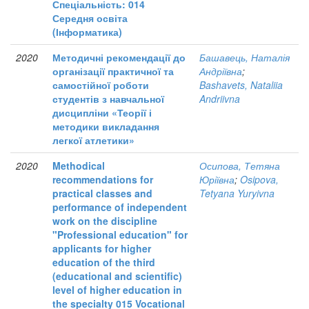
Спеціальність: 014
Середня освіта
(Інформатика)
2020
Методичні рекомендації до
Башавець, Наталія
організації практичної та
Андріївна
;
самостійної роботи
Bashavets, Nataliia
студентів з навчальної
Andriivna
дисципліни «Теорії і
методики викладання
легкої атлетики»
2020
Methodical
Осипова, Тетяна
recommendations for
Юріївна
;
Osipova,
practical classes and
Tetyana Yuryivna
performance of independent
work on the discipline
"Professional education" for
applicants for higher
education of the third
(educational and scientific)
level of higher education in
the specialty 015 Vocational