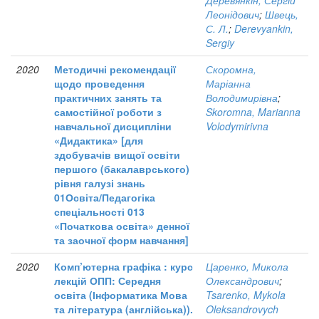
Деревянкін, Сергій
Леонідович
;
Швець,
С. Л.
;
Derevyankin,
Sergiy
2020
Методичні рекомендації
Скоромна,
щодо проведення
Маріанна
практичних занять та
Володимирівна
;
самостійної роботи з
Skoromna, Marianna
навчальної дисципліни
Volodymirivna
«Дидактика» [для
здобувачів вищої освіти
першого (бакалаврського)
рівня галузі знань
01Освіта/Педагогіка
спеціальності 013
«Початкова освіта» денної
та заочної форм навчання]
2020
Комп’ютерна графіка : курс
Царенко, Микола
лекцій ОПП: Середня
Олександрович
;
освіта (Інформатика Мова
Tsarenko, Mykola
та література (англійська)).
Oleksandrovych