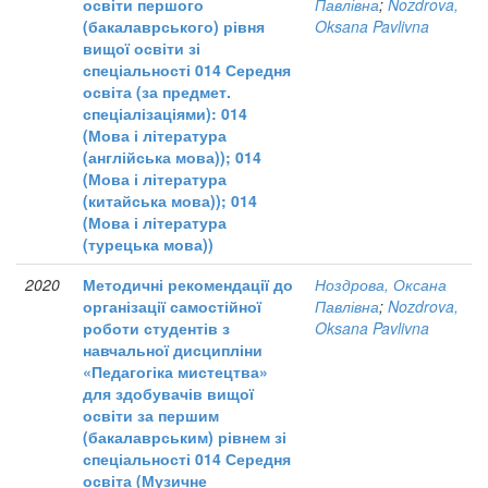
освіти першого
Павлівна
;
Nozdrova,
(бакалаврського) рівня
Oksana Pavlivna
вищої освіти зі
спеціальності 014 Середня
освіта (за предмет.
спеціалізаціями): 014
(Мова і література
(англійська мова)); 014
(Мова і література
(китайська мова)); 014
(Мова і література
(турецька мова))
2020
Методичні рекомендації до
Ноздрова, Оксана
організації самостійної
Павлівна
;
Nozdrova,
роботи студентів з
Oksana Pavlivna
навчальної дисципліни
«Педагогіка мистецтва»
для здобувачів вищої
освіти за першим
(бакалаврським) рівнем зі
спеціальності 014 Середня
освіта (Музичне