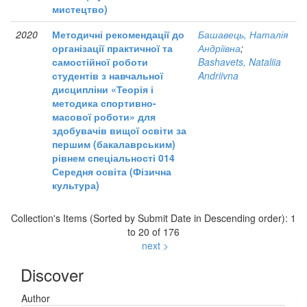
мистецтво)
2020
Методичні рекомендації до
Башавець, Наталія
організації практичної та
Андріївна
;
самостійної роботи
Bashavets, Nataliia
студентів з навчальної
Andriivna
дисципліни «Теорія і
методика спортивно-
масової роботи» для
здобувачів вищої освіти за
першим (бакалаврським)
рівнем спеціальності 014
Середня освіта (Фізична
культура)
Collection's Items (Sorted by Submit Date in Descending order): 1
to 20 of 176
next >
Discover
Author