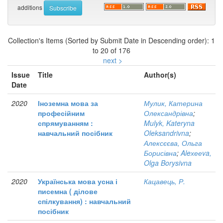
additions
Collection's Items (Sorted by Submit Date in Descending order): 1
to 20 of 176
next >
Issue
Title
Author(s)
Date
2020
Іноземна мова за
Мулик, Катерина
професійним
Олександрівна
;
спрямуванням :
Mulyk, Kateryna
навчальний посібник
Oleksandrivna
;
Алексєєва, Ольга
Борисівна
;
Aleхееva,
Olga Borysivna
2020
Українська мова усна і
Кацавець, Р.
писемна ( ділове
спілкування) : навчальний
посібник