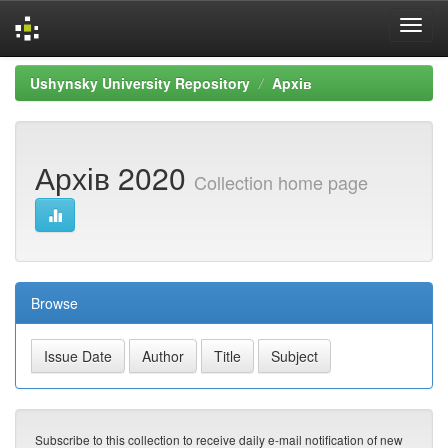
Skip
Ushynsky University Repository
Apxiв
navigation
Архів 2020
Collection home page
Browse
Subscribe to this collection to receive daily e-mail notification of new