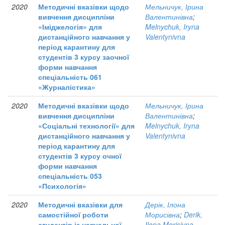
2020
Методичні вказівки щодо
Мельничук, Ірина
вивчення дисципліни
Валентинівна
;
«Іміджелогія» для
Melnychuk, Iryna
дистанційного навчання у
Valentynivna
період карантину для
студентів 3 курсу заочної
форми навчання
спеціальність 061
«Журналістика»
2020
Методичні вказівки щодо
Мельничук, Ірина
вивчення дисципліни
Валентинівна
;
«Соціальні технології» для
Melnychuk, Iryna
дистанційного навчання у
Valentynivna
період карантину для
студентів 3 курсу очної
форми навчання
спеціальність 053
«Психологія»
2020
Методичні вказівки для
Дерік, Ілона
самостійної роботи
Морисівна
;
Derik,
студентів із навчальної
Ilona Morisivna