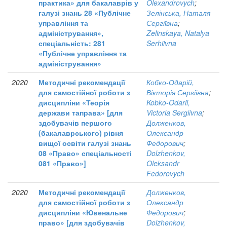
практика» для бакалаврів у
Olexandrovych
;
галузі знань 28 «Публічне
Зелінська, Наталя
управління та
Сергіївна
;
адміністрування»,
Zelinskaya, Natalya
спеціальність: 281
Serhiivna
«Публічне управління та
адміністрування»
2020
Методичні рекомендації
Кобко-Одарій,
для самостійної роботи з
Вікторія Сергіївна
;
дисципліни «Теорія
Kobko-Odarii,
держави таправа» [для
Victoria Sergiivna
;
здобувачів першого
Долженков,
(бакалаврського) рівня
Олександр
вищої освіти галузі знань
Федорович
;
08 «Право» спеціальності
Dolzhenkov,
081 «Право»]
Oleksandr
Fedorovych
2020
Методичні рекомендації
Долженков,
для самостійної роботи з
Олександр
дисципліни «Ювенальне
Федорович
;
право» [для здобувачів
Dolzhenkov,