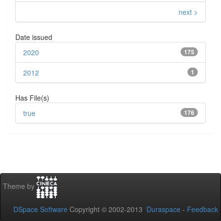
next >
Date issued
2020
175
2012
1
Has File(s)
true
176
Theme by
DSpace Software
Copyright © 2002-2013
Duraspace
-
Feedback