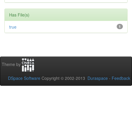
Has File(s)
true
1
Theme by
DSpace Software
Copyright © 2002-2013
Duraspace
-
Feedback