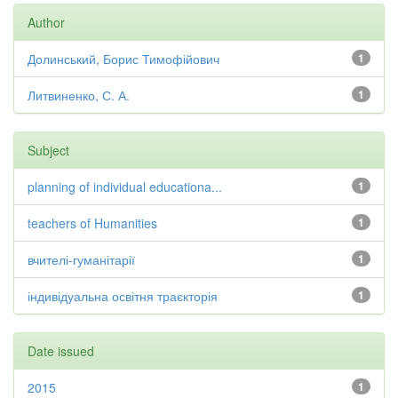
Author
Долинський, Борис Тимофійович
1
Литвиненко, С. А.
1
Subject
planning of individual educationa...
1
teachers of Humanities
1
вчителі-гуманітарії
1
індивідуальна освітня траєкторія
1
Date issued
2015
1