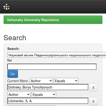
Skip
Ushynsky University Repository
navigation
Search
Search:
for
Current filters: