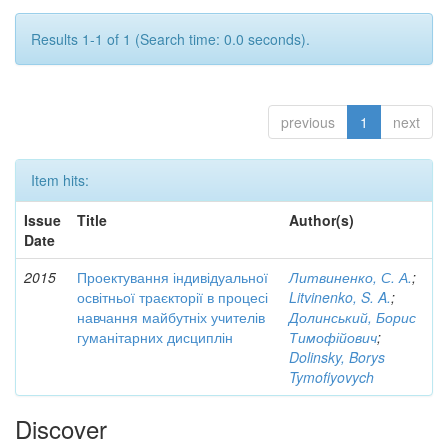
Results 1-1 of 1 (Search time: 0.0 seconds).
previous
1
next
Item hits:
Issue
Title
Author(s)
Date
2015
Проектування індивідуальної
Литвиненко, С. А.
;
освітньої траєкторії в процесі
Litvinenko, S. A.
;
навчання майбутніх учителів
Долинський, Борис
гуманітарних дисциплін
Тимофійович
;
Dolinsky, Borys
Tymofiyovych
Discover