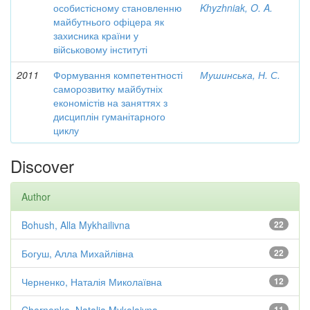
особистісному становленню
Khyzhniak, O. A.
майбутнього офіцера як
захисника країни у
військовому інституті
2011
Формування компетентності
Мушинська, Н. С.
саморозвитку майбутніх
економістів на заняттях з
дисциплін гуманітарного
циклу
Discover
Author
Bohush, Alla Mykhailivna
22
Богуш, Алла Михайлівна
22
Черненко, Наталія Миколаївна
12
11