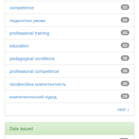
competence
53
педагогічні умови
50
professional training
45
education
43
pedagogical conditions
36
professional competence
30
професійна компетентність
30
компетентнісний підхід
29
next >
Date issued