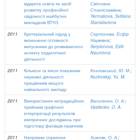
відкрита освіта як засіб
Світлана
розвитку професійної
Станіславівна
;
свідомості майбутніх
Yermakova, Svitlana
викладачів ВТНЗ
Stanislavivna
2011
Критеріальний підхід у
Серпіонова, Есфір
визначенні готовності
Наумівна
;
випускника до розвиваючого
Serpionova, Esfir
аспекту педагогічної
Naumivna
діяльності
2011
Кількісні та якісні показники
Козловський, Ю. М.
;
наукової діяльності
Kozlovskyj, Yu. M.
працівників вищого
навчального закладу
2011
Використання нетрадиційних
Василенко, О. А.
;
прийомів графічної
Vasilenko, O. A.
інтерпретації результатів
емпіричних досліджень при
підготовці фахівців-практиків
2011
Напрямки сприяння
Хижняк, О. А.
;