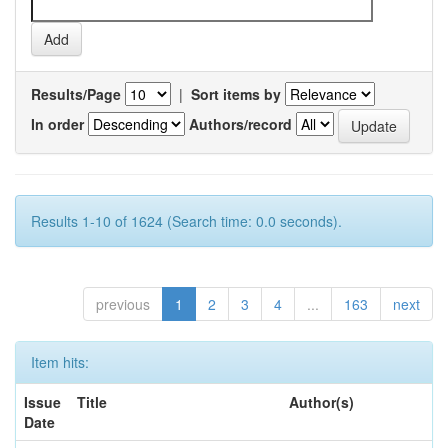
Results/Page
|
Sort items by
In order
Authors/record
Results 1-10 of 1624 (Search time: 0.0 seconds).
previous
1
2
3
4
...
163
next
Item hits:
Issue
Title
Author(s)
Date