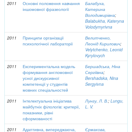
2011
Основні положення навчання
Балабуха,
іншомовної фразеології
Катерина
Володимирівна
;
Balabukha, Kateryna
Volodymyrivna
2011
Принципи організації
Велитченко,
психологічної лабораторії
Леонід Кирилович
;
Velytchenko, Leonid
Kyrylovych
2011
Експериментальна модель
Бершадська, Ніна
формування англомовної
Сергіївна
;
усної дискурсивної
Bershadska, Nina
компетенції у студентів
Sergyivna
мовних спеціальностей
2011
Інтелектуальна ініціатива
Лунгу, Л. В.
;
Lungu,
майбутніх філологів: критерії,
L. V.
показники, рівні
сформованості
2011
Адаптивна, випереджаюча,
Єрмакова,