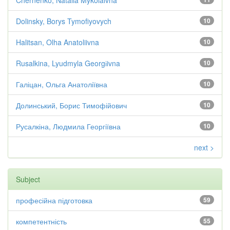
Chernenko, Natalia Mykolaivna
Dolinsky, Borys Tymofiyovych
10
Halitsan, Olha Anatoliivna
10
Rusalkina, Lyudmyla Georgіivna
10
Галіцан, Ольга Анатоліївна
10
Долинський, Борис Тимофійович
10
Русалкіна, Людмила Георгіївна
10
next >
Subject
професійна підготовка
59
компетентність
55