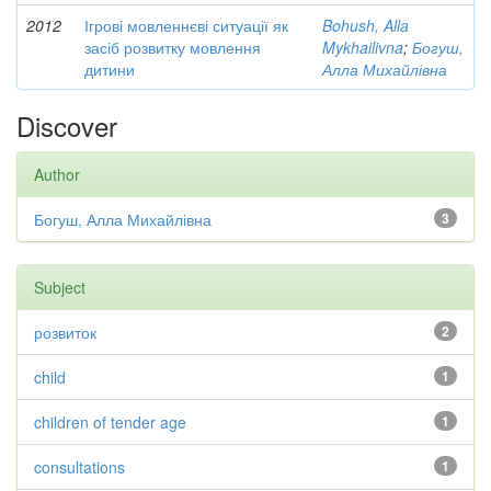
2012
Ігрові мовленнєві ситуації як
Bohush, Alla
засіб розвитку мовлення
Mykhailivna
;
Богуш,
дитини
Алла Михайлівна
Discover
Author
Богуш, Алла Михайлівна
3
Subject
розвиток
2
child
1
children of tender age
1
consultations
1