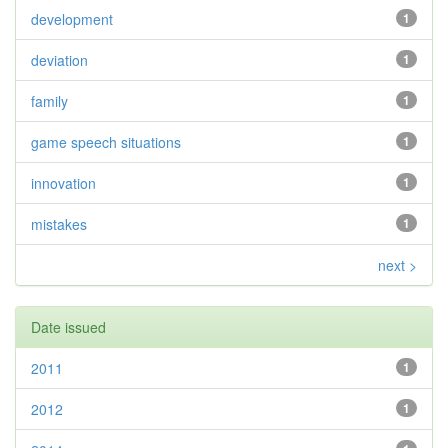
development
1
deviation
1
family
1
game speech situations
1
innovation
1
mistakes
1
next >
Date issued
2011
1
2012
1