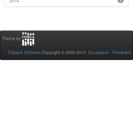
2014
1
Theme by
DSpace Software
Copyright © 2002-2013
Duraspace
-
Feedback