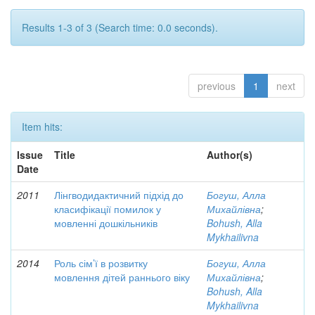
Results 1-3 of 3 (Search time: 0.0 seconds).
previous
1
next
Item hits:
Issue
Title
Author(s)
Date
2011
Лінгводидактичний підхід до
Богуш, Алла
класифікації помилок у
Михайлівна
;
мовленні дошкільників
Bohush, Alla
Mykhailivna
2014
Роль сім’ї в розвитку
Богуш, Алла
мовлення дітей раннього віку
Михайлівна
;
Bohush, Alla
Mykhailivna