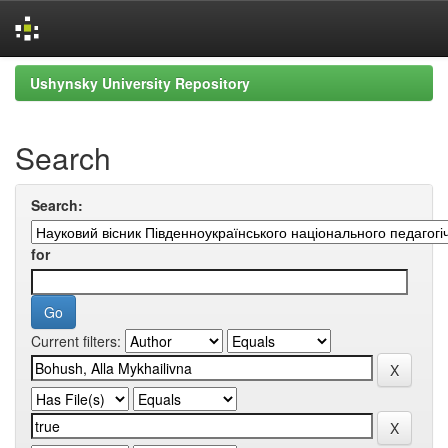
Skip
Ushynsky University Repository
navigation
Search
Search:
for
Current filters: