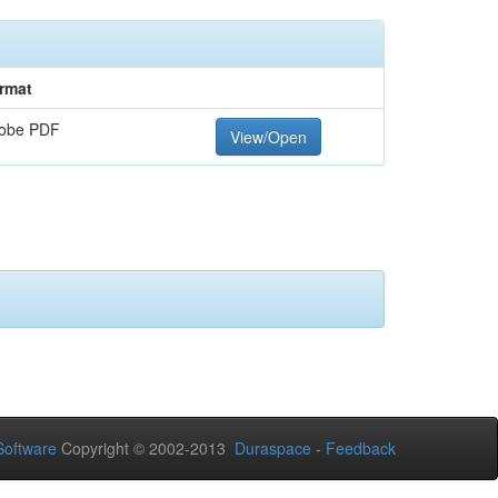
rmat
obe PDF
View/Open
oftware
Copyright © 2002-2013
Duraspace
-
Feedback