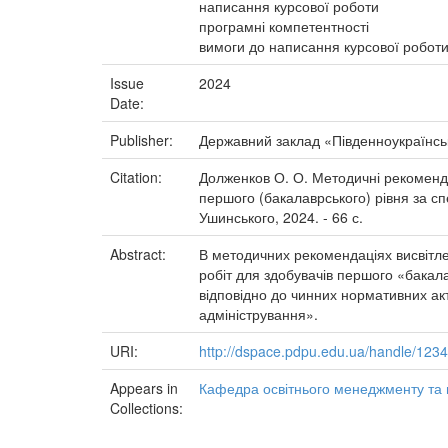
написання курсової роботи
програмні компетентності
вимоги до написання курсової робот
Issue
2024
Date:
Publisher:
Державний заклад «Південноукраїнськ
Citation:
Долженков О. О. Методичні рекоменда
першого (бакалаврського) рівня за сп
Ушинського, 2024. - 66 с.
Abstract:
В методичних рекомендаціях висвітлен
робіт для здобувачів першого «бакал
відповідно до чинних нормативних ак
адміністрування».
URI:
http://dspace.pdpu.edu.ua/handle/12
Appears in
Кафедра освітнього менеджменту та 
Collections: