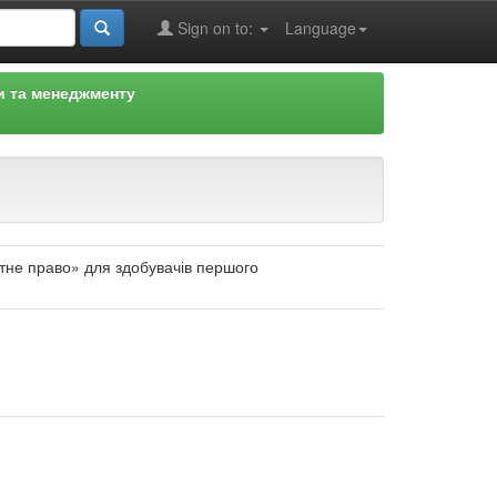
Sign on to:
Language
и та менеджменту
атне право» для здобувачів першого