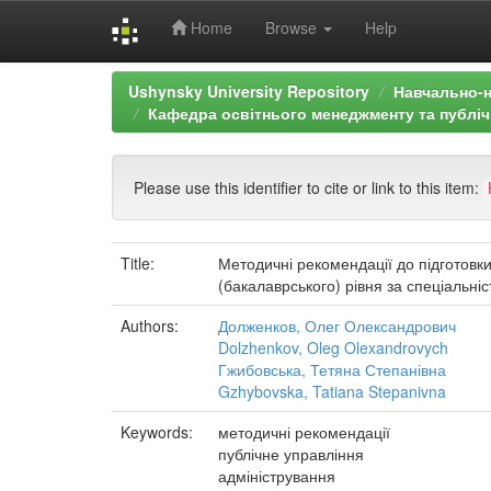
Home
Browse
Help
Skip
Ushynsky University Repository
Навчально-н
navigation
Кафедра освітнього менеджменту та публіч
Please use this identifier to cite or link to this item:
Title:
Методичні рекомендації до підготовк
(бакалаврського) рівня за спеціальні
Authors:
Долженков, Олег Олександрович
Dolzhenkov, Oleg Olexandrovych
Гжибовська, Тетяна Степанівна
Gzhybovska, Tatiana Stepanivna
Keywords:
методичні рекомендації
публічне управління
адміністрування