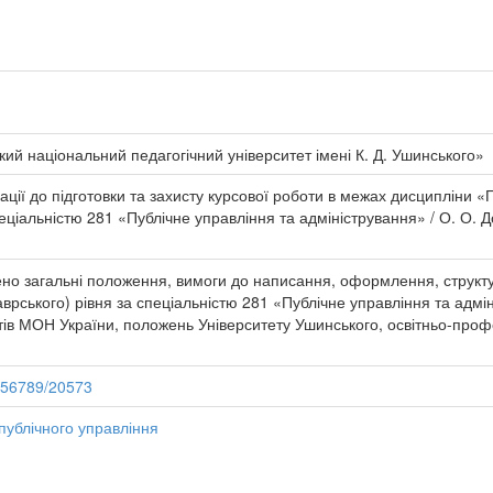
и
ий національний педагогічний університет імені К. Д. Ушинського»
ції до підготовки та захисту курсової роботи в межах дисципліни «
еціальністю 281 «Публічне управління та адміністрування» / О. О. Д
о загальні положення, вимоги до написання, оформлення, структури
аврського) рівня за спеціальністю 281 «Публічне управління та адм
тів МОН України, положень Університету Ушинського, освітньо-проф
3456789/20573
публічного управління