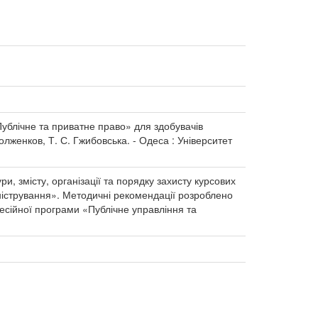
Публічне та приватне право» для здобувачів
олженков, Т. С. Гжибовська. - Одеса : Університет
, змісту, організації та порядку захисту курсових
іністрування». Методичні рекомендації розроблено
есійної програми «Публічне управління та