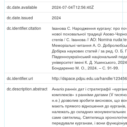
dc.date.available
2024-07-04T12:56:40Z
dc.date.issued
2024
dc.identifier.citation
Іванова С. Народження кургану: про по
нової поховальної традиції Азово-Чорн
степів / С. Іванова // AO: Nomina nuda t
Меморіальні читання А. О. Добролюбськ
Добірка наукових статей / за ред. О. Б. 
Південноукраїнський національний педа
університет імені К. Д. Ушинського, 2024
Бондаренко М. О., 2024. – С. 91-99.
dc.identifier.uri
http://dspace.pdpu.edu.ua/handle/12345
dc.description.abstract
Аналіз ранніх дат і стратиграфії «курга
комплексів» з ранніми датами (V тисячо
н.е.) дозволив зробити висновок, що во
мають прямого відношення до курганів,
належать до складних монументальних 
саме святилищ. Святилища хронологіч
передували курганам, і вони функціону