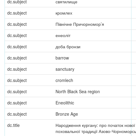
dc.subject
святилище
dc.subject
кромлех
dc.subject
Північне Причорномор’я
dc.subject
енеоліт
dc.subject
доба бронзи
dc.subject
barrow
dc.subject
sanctuary
dc.subject
cromlech
dc.subject
North Black Sea region
dc.subject
Eneolithic
dc.subject
Bronze Age
dc.title
Народження кургану: про початок нової
поховальної традиції Азово-Чорноморсь