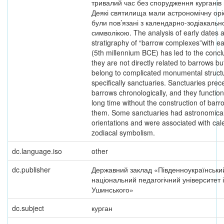
тривалий час без спорудження курганів
Деякі святилища мали астрономічну орі
були пов’язані з календарно-зодіакаль
символікою. The analysis of early dates 
stratigraphy of “barrow complexes”with ea
(5th millennium BCE) has led to the concl
they are not directly related to barrows bu
belong to complicated monumental struct
specifically sanctuaries. Sanctuaries pre
barrows chronologically, and they function
long time without the construction of barr
them. Some sanctuaries had astronomica
orientations and were associated with cale
zodiacal symbolism.
dc.language.iso
other
dc.publisher
Державний заклад «Південноукраїнськи
національний педагогічний університет і
Ушинського»
dc.subject
курган