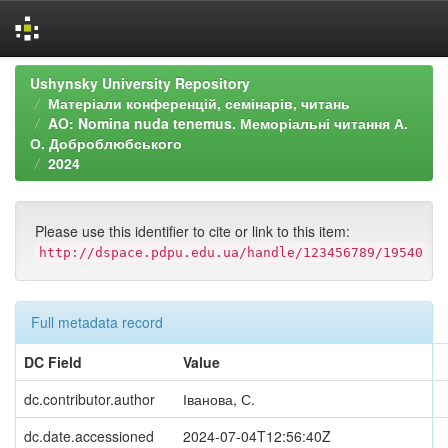
Skip
Ushynsky University Repository
navigation
Матеріали конференцій, семінарів, читань
AO: Nomina nuda tenemus. Меморіальні читання А.
О. Доброблюбського
2024
Please use this identifier to cite or link to this item:
http://dspace.pdpu.edu.ua/handle/123456789/19540
Full metadata record
DC Field
Value
dc.contributor.author
Іванова, С.
dc.date.accessioned
2024-07-04T12:56:40Z