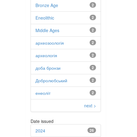
Bronze Age
2
Eneolithic
2
Middle Ages
2
археозоологія
2
археологія
2
доба бронзи
2
Добролюбський
2
енеоліт
2
next >
Date issued
2024
26