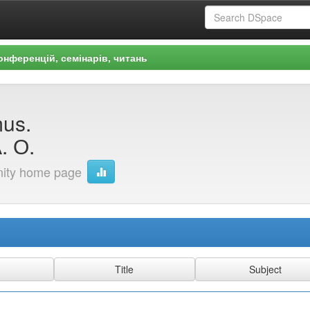
онференцій, семінарів, читань
us.
. О.
ity home page