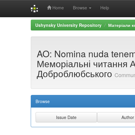
Home
Browse
Help
Skip
Ushynsky University Repository
Матеріали к
navigation
AO: Nomina nuda tenem
Меморіальні читання А
Доброблюбського
Commun
Browse