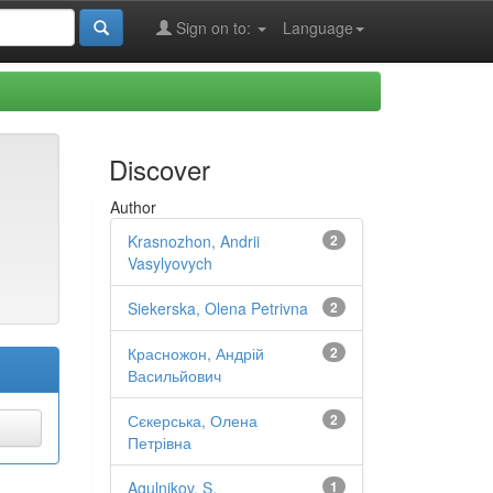
Sign on to:
Language
Discover
Author
Krasnozhon, Andrii
2
Vasylyovych
Siekerska, Olena Petrivna
2
Красножон, Андрій
2
Васильйович
Сєкерська, Олена
2
Петрівна
Agulnikov, S.
1