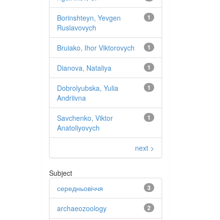
Borinshteyn, Yevgen
1
Ruslavovych
Bruiako, Ihor Viktorovych
1
Dianova, Nataliya
1
Dobrolyubska, Yulia
1
Andriivna
Savchenko, Viktor
1
Anatoliyovych
next >
Subject
середньовіччя
3
archaeozoology
2