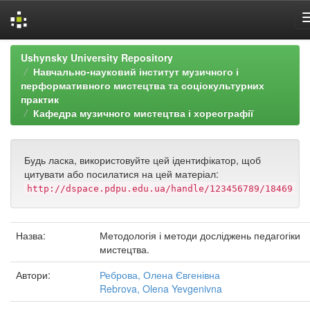
Skip
Ushynsky University Repository
navigation
Навчально-науковий інститут музичного і
перформативного мистецтва та соціокультурних
практик
Кафедра музичного мистецтва і хореографії
Будь ласка, використовуйте цей ідентифікатор, щоб
цитувати або посилатися на цей матеріал:
http://dspace.pdpu.edu.ua/handle/123456789/18469
Назва:
Методологія і методи досліджень педагогіки
мистецтва.
Автори:
Реброва, Олена Євгенівна
Rebrova, Olena Yevgenivna