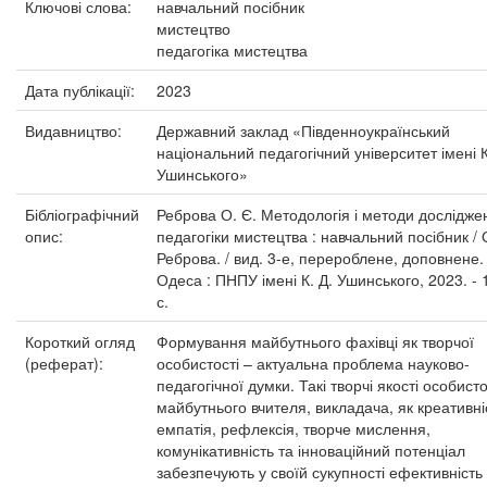
Ключові слова:
навчальний посібник
мистецтво
педагогіка мистецтва
Дата публікації:
2023
Видавництво:
Державний заклад «Південноукраїнський
національний педагогічний університет імені К
Ушинського»
Бібліографічний
Реброва О. Є. Методологія і методи дослідже
опис:
педагогіки мистецтва : навчальний посібник / 
Реброва. / вид. 3-е, перероблене, доповнене. 
Одеса : ПНПУ імені К. Д. Ушинського, 2023. - 
с.
Короткий огляд
Формування майбутнього фахівці як творчої
(реферат):
особистості – актуальна проблема науково-
педагогічної думки. Такі творчі якості особисто
майбутнього вчителя, викладача, як креативні
емпатія, рефлексія, творче мислення,
комунікативність та інноваційний потенціал
забезпечують у своїй сукупності ефективність