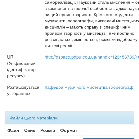
самореалізації. Науковий стиль мислення – о
з компонентів творчої особистості, адже наука
вищий прояв творчості. Крім того, студенти –
музиканти, хореографи, викладачі мистецьки
дисциплін – мають справу зі специфічним
проявом творчості у мистецтві, яке постійно
розвивається, змінюється, оскільки відображу
життєві реалії.
URI
http://dspace.pdpu.edu.ua/handle/123456789/
(Уніфікований
ідентифікатор
ресурсу):
Розташовується
Кафедра музичного мистецтва і хореографії
у зібраннях:
Файли цього матеріалу:
Файл
Опис
Розмір
Формат