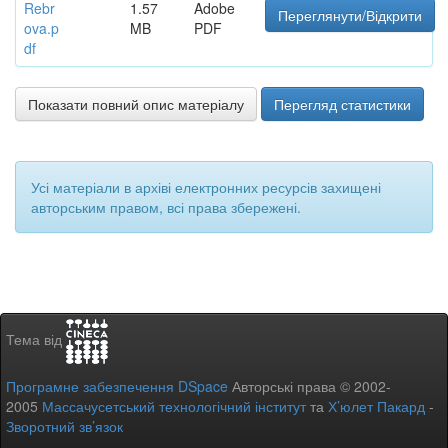
Rebr
1.57
Adobe
Переглянути/Відкрити
ova.p
MB
PDF
df
Показати повний опис матеріалу
Перегляд статистики
Усі матеріали в архіві електронних ресурсів захищені
авторським правом, всі права збережені.
Тема від
Програмне забезпечення DSpace
Авторські права © 2002-
2005
Массачусетський технологічний інститут
та
Х’юлет Пакард
-
Зворотний зв’язок