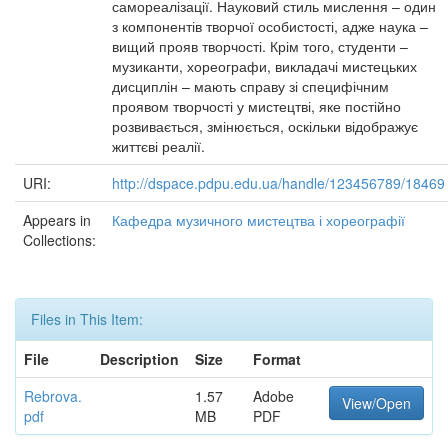
самореалізації. Науковий стиль мислення – один
з компонентів творчої особистості, адже наука –
вищий прояв творчості. Крім того, студенти –
музиканти, хореографи, викладачі мистецьких
дисциплін – мають справу зі специфічним
проявом творчості у мистецтві, яке постійно
розвивається, змінюється, оскільки відображує
життєві реалії.
URI:
http://dspace.pdpu.edu.ua/handle/123456789/18469
Appears in
Кафедра музичного мистецтва і хореографії
Collections:
Files in This Item:
File
Description
Size
Format
Rebrova.
1.57
Adobe
View/Open
pdf
MB
PDF