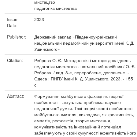
мистецтво
педагогіка мистецтва
Issue
2023
Date:
Publisher:
Державний заклад «Південноукраїнський
національний педагогічний університет імені К. Д.
Ушинського»
Citation:
Реброва О. Є. Методологія і методи досліджень
педагогіки мистецтва : навчальний посібник / О. Є.
Реброва. / вид. 3-е, перероблене, доповнене. -
Одеса : ПНПУ імені К. Д. Ушинського, 2023. - 155
с.
Abstract:
Формування майбутнього фахівці як творчої
особистості – актуальна проблема науково-
педагогічної думки. Такі творчі якості особистості
майбутнього вчителя, викладача, як креативність,
емпатія, рефлексія, творче мислення,
комунікативність та інноваційний потенціал
забезпечують у своїй сукупності ефективність його