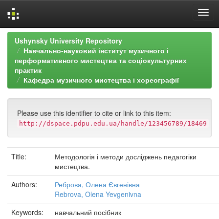
Skip
Ushynsky University Repository
navigation
Навчально-науковий інститут музичного і
перформативного мистецтва та соціокультурних
практик
Кафедра музичного мистецтва і хореографії
Please use this identifier to cite or link to this item:
http://dspace.pdpu.edu.ua/handle/123456789/18469
Title:
Методологія і методи досліджень педагогіки
мистецтва.
Authors:
Реброва, Олена Євгенівна
Rebrova, Olena Yevgenivna
Keywords:
навчальний посібник