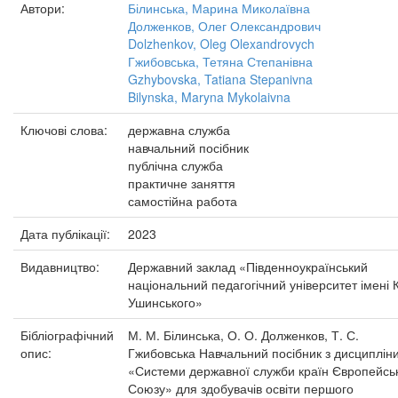
Автори:
Білинська, Марина Миколаївна
Долженков, Олег Олександрович
Dolzhenkov, Oleg Olexandrovych
Гжибовська, Тетяна Степанівна
Gzhybovska, Tatiana Stepanivna
Bilynska, Maryna Mykolaivna
Ключові слова:
державна служба
навчальний посібник
публічна служба
практичне заняття
самостійна работа
Дата публікації:
2023
Видавництво:
Державний заклад «Південноукраїнський
національний педагогічний університет імені К
Ушинського»
Бібліографічний
М. М. Білинська, О. О. Долженков, Т. С.
опис:
Гжибовська Навчальний посібник з дисциплін
«Системи державної служби країн Європейсь
Союзу» для здобувачів освіти першого