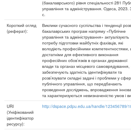
(бакалаврського) рівня спеціальності 281 Пуб
управління та адміністрування. Одеса, 2023. 
с.
Короткий огляд
Виклики сучасного суспільства і тенденції роз
(реферат):
бакалаврських програм напряму «Публічне
управління та адміністрування» актуалізують
потребу підготовки майбутніх фахівців, які
володіють професійними компетентностями, 
достатніми для ефективного виконання
професійних обов’язків в органах державної
влади та органах місцевого самоврядування,
забезпечують здатність ідентифікувати та
розв’язувати складні задачі і проблеми у сфер
публічного управління, що передбачають
проведення досліджень, впровадження іннова
та характеризуються невизначеністю умов і в
URI
http://dspace.pdpu.edu.ua/handle/123456789/
(Уніфікований
ідентифікатор
ресурсу):