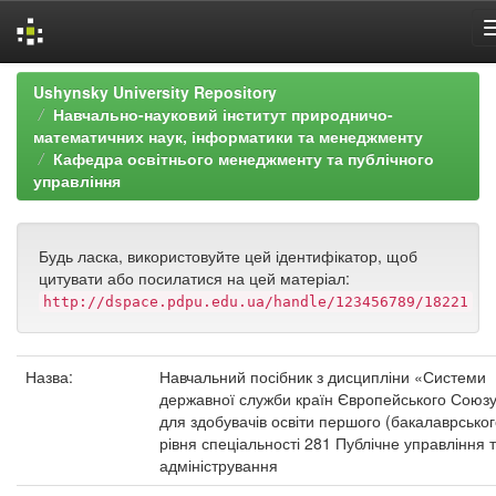
Skip
Ushynsky University Repository
navigation
Навчально-науковий інститут природничо-
математичних наук, інформатики та менеджменту
Кафедра освітнього менеджменту та публічного
управління
Будь ласка, використовуйте цей ідентифікатор, щоб
цитувати або посилатися на цей матеріал:
http://dspace.pdpu.edu.ua/handle/123456789/18221
Назва:
Навчальний посібник з дисципліни «Системи
державної служби країн Європейського Союз
для здобувачів освіти першого (бакалаврськог
рівня спеціальності 281 Публічне управління 
адміністрування