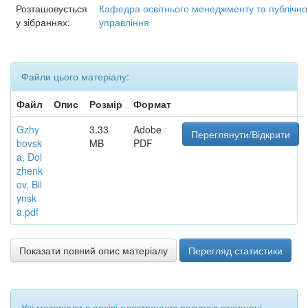
Розташовується
Кафедра освітнього менеджменту та публічно
у зібраннях:
управління
Файли цього матеріалу:
Файл
Опис
Розмір
Формат
Gzhy
3.33
Adobe
Переглянути/Відкрити
bovsk
MB
PDF
a, Dol
zhenk
ov, Bil
ynsk
a.pdf
Показати повний опис матеріалу
Перегляд статистики
Усі матеріали в архіві електронних ресурсів захищені