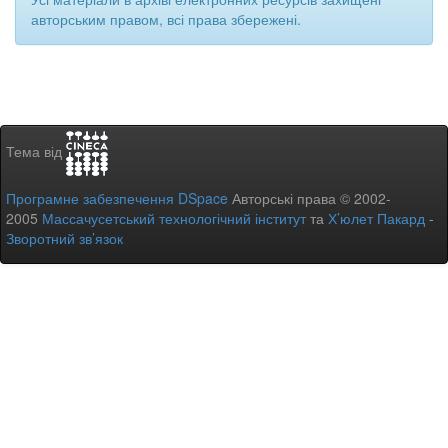
авторським правом, всі права збережені.
Тема від
Програмне забезпечення DSpace
Авторські права © 2002-
2005
Массачусетський технологічний інститут
та
Х’юлет Пакард
-
Зворотний зв’язок