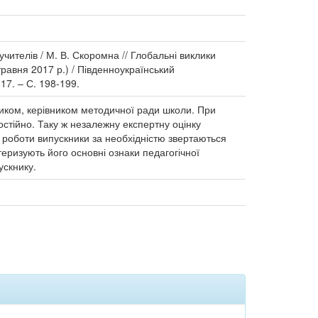
чителів / М. В. Скоромна // Глобальні виклики
травня 2017 р.) / Південноукраїнський
17. – С. 198-199.
иком, керівником методичної ради школи. При
остійно. Таку ж незалежну експертну оцінку
єї роботи випускники за необхідністю звертаються
теризують його основні ознаки педагогічної
ускнику.