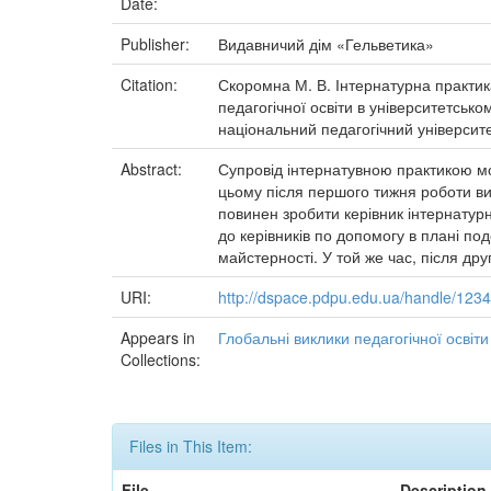
Date:
Publisher:
Видавничий дім «Гельветика»
Citation:
Скоромна М. В. Інтернатурна практика
педагогічної освіти в університетсько
національний педагогічний університе
Abstract:
Супровід інтернатувною практикою м
цьому після першого тижня роботи вип
повинен зробити керівник інтернатурно
до керівників по допомогу в плані по
майстерності. У той же час, після др
URI:
http://dspace.pdpu.edu.ua/handle/12
Appears in
Глобальні виклики педагогічної освіти
Collections:
Files in This Item:
File
Description