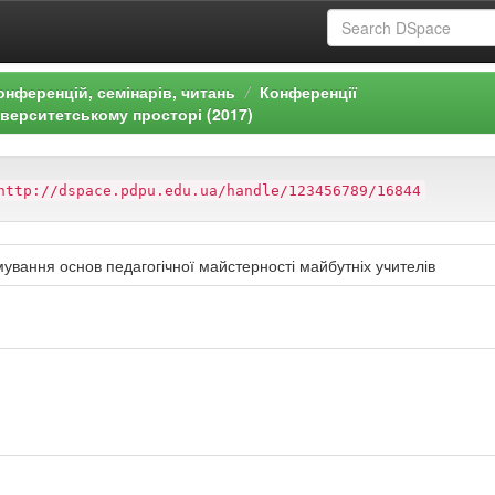
онференцій, семінарів, читань
Конференції
іверситетському просторі (2017)
http://dspace.pdpu.edu.ua/handle/123456789/16844
ування основ педагогічної майстерності майбутніх учителів