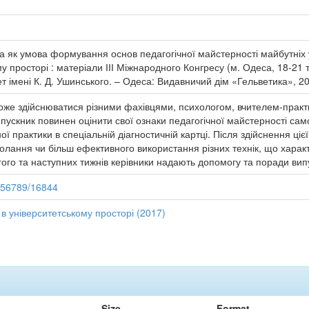
 як умова формування основ педагогічної майстерності майбутніх у
му просторі : матеріали ІІІ Міжнародного Конгресу (м. Одеса, 18-21 
т імені К. Д. Ушинського. – Одеса: Видавничий дім «Гельветика», 20
оже здійснюватися різними фахівцями, психологом, вчителем-практ
ускник повинен оцінити свої ознаки педагогічної майстерності сам
ї практики в спеціальній діагностичній картці. Після здійснення ці
долання чи більш ефективного використання різних технік, що харак
угого та наступних тижнів керівники надають допомогу та поради вип
3456789/16844
 в університетському просторі (2017)
Size
Format