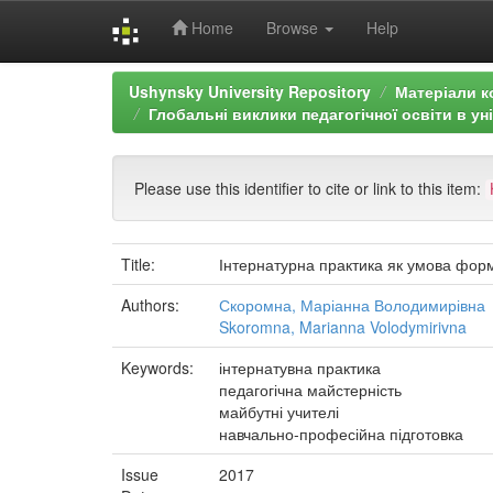
Home
Browse
Help
Skip
Ushynsky University Repository
Матеріали к
navigation
Глобальні виклики педагогічної освіти в ун
Please use this identifier to cite or link to this item:
Title:
Інтернатурна практика як умова форм
Authors:
Скоромна, Маріанна Володимирівна
Skoromna, Marianna Volodymirivna
Keywords:
інтернатувна практика
педагогічна майстерність
майбутні учителі
навчально-професійна підготовка
Issue
2017