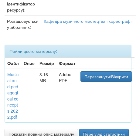
ідентифікатор
ресурсу):
Розташовується
Кафедра музичного мистецтва і хореографії
у зібраннях:
Файли цього матеріалу:
Файл
Опис
Розмір
Формат
Мusic
3.16
Adobe
Переглянути/Відкрити
al an
MB
PDF
d ped
agogi
cal co
ncept
s 202
2.pdf
Показати повний опис матеріалу
Перегляд статистики