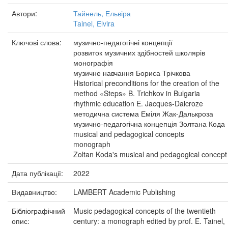
Автори:
Тайнель, Ельвіра
Tainel, Еlvira
Ключові слова:
музично-педагогічні концепції
розвиток музичних здібностей школярів
монографія
музичне навчання Бориса Трічкова
Historical preconditions for the creation of the
method «Steps» B. Trichkov in Bulgaria
rhythmic education E. Jacques-Dalcroze
методична система Еміля Жак-Далькроза
музично-педагогічна концепція Золтана Кода
musical and pedagogical concepts
monograph
Zoltan Koda's musical and pedagogical concept
Дата публікації:
2022
Видавництво:
LAMBERT Academic Publishing
Бібліографічний
Music pedagogical concepts of the twentieth
опис:
century: a monograph edited by prof. E. Tainel,