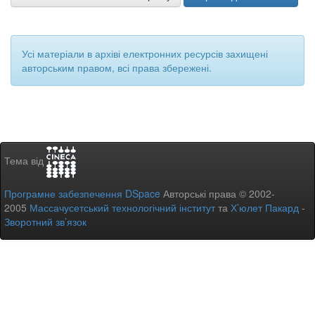
Усі матеріали в архіві електронних ресурсів захищені
авторським правом, всі права збережені.
Тема від
Програмне забезпечення DSpace
Авторські права © 2002-
2005
Массачусетський технологічний інститут
та
Х’юлет Пакард
-
Зворотний зв’язок