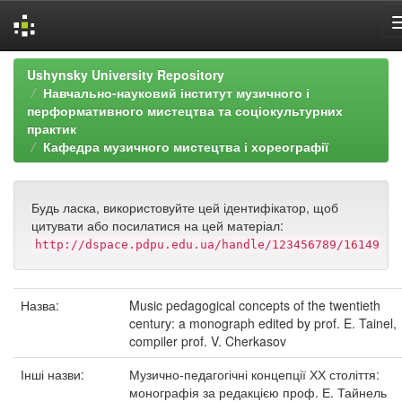
Skip
Ushynsky University Repository
navigation
Навчально-науковий інститут музичного і
перформативного мистецтва та соціокультурних
практик
Кафедра музичного мистецтва і хореографії
Будь ласка, використовуйте цей ідентифікатор, щоб
цитувати або посилатися на цей матеріал:
http://dspace.pdpu.edu.ua/handle/123456789/16149
Назва:
Music pedagogical concepts of the twentieth
century: a monograph edited by prof. E. Tainel,
compiler prof. V. Cherkasov
Інші назви:
Музично-педагогічні концепції ХХ століття:
монографія за редакцією проф. Е. Тайнель