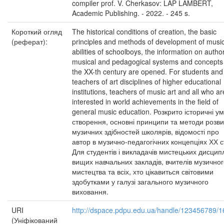
compiler prof. V. Cherkasov: LAP LAMBERT,
Academic Publishing. - 2022. - 245 s.
Короткий огляд
The historical conditions of creation, the basic
(реферат):
principles and methods of development of music
abilities of schoolboys, the information on autho
musical and pedagogical systems and concepts
the XX-th century are opened. For students and
teachers of art disciplines of higher educational
institutions, teachers of music art and all who ar
interested in world achievements in the field of
general music education. Розкрито історичні у
створення, основні принципи та методи розви
музичних здібностей школярів, відомості про
автор в музично-педагогічних концепціях ХХ с
Для студентів і викладачів мистецьких дисцип
вищих навчальних закладів, вчителів музично
мистецтва та всіх, хто цікавиться світовими
здобутками у галузі загального музичного
виховання.
URI
http://dspace.pdpu.edu.ua/handle/123456789/
(Уніфікований