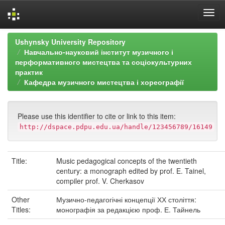
Skip
Ushynsky University Repository
navigation
Навчально-науковий інститут музичного і
перформативного мистецтва та соціокультурних
практик
Кафедра музичного мистецтва і хореографії
Please use this identifier to cite or link to this item:
http://dspace.pdpu.edu.ua/handle/123456789/16149
Title:
Music pedagogical concepts of the twentieth
century: a monograph edited by prof. E. Tainel,
compiler prof. V. Cherkasov
Other
Музично-педагогічні концепції ХХ століття:
Titles:
монографія за редакцією проф. Е. Тайнель