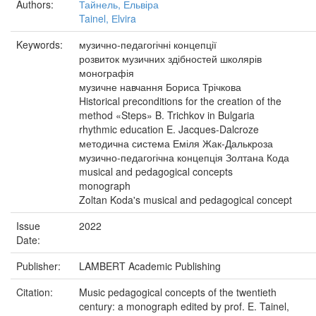
Authors:
Тайнель, Ельвіра
Tainel, Еlvira
Keywords:
музично-педагогічні концепції
розвиток музичних здібностей школярів
монографія
музичне навчання Бориса Трічкова
Historical preconditions for the creation of the
method «Steps» B. Trichkov in Bulgaria
rhythmic education E. Jacques-Dalcroze
методична система Еміля Жак-Далькроза
музично-педагогічна концепція Золтана Кода
musical and pedagogical concepts
monograph
Zoltan Koda's musical and pedagogical concept
Issue
2022
Date:
Publisher:
LAMBERT Academic Publishing
Citation:
Music pedagogical concepts of the twentieth
century: a monograph edited by prof. E. Tainel,