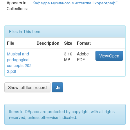
Appears in
Кафедра музичного мистецтва і хореографії
Collections:
Files in This Item:
File
Description
Size
Format
Мusical and
3.16
Adobe
View/Open
pedagogical
MB
PDF
concepts 202
2.pdf
Show full item record
Items in DSpace are protected by copyright, with all rights
reserved, unless otherwise indicated.