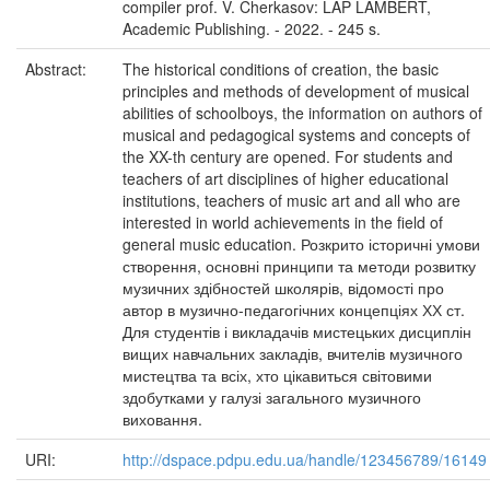
compiler prof. V. Cherkasov: LAP LAMBERT,
Academic Publishing. - 2022. - 245 s.
Abstract:
The historical conditions of creation, the basic
principles and methods of development of musical
abilities of schoolboys, the information on authors of
musical and pedagogical systems and concepts of
the XX-th century are opened. For students and
teachers of art disciplines of higher educational
institutions, teachers of music art and all who are
interested in world achievements in the field of
general music education. Розкрито історичні умови
створення, основні принципи та методи розвитку
музичних здібностей школярів, відомості про
автор в музично-педагогічних концепціях ХХ ст.
Для студентів і викладачів мистецьких дисциплін
вищих навчальних закладів, вчителів музичного
мистецтва та всіх, хто цікавиться світовими
здобутками у галузі загального музичного
виховання.
URI:
http://dspace.pdpu.edu.ua/handle/123456789/16149