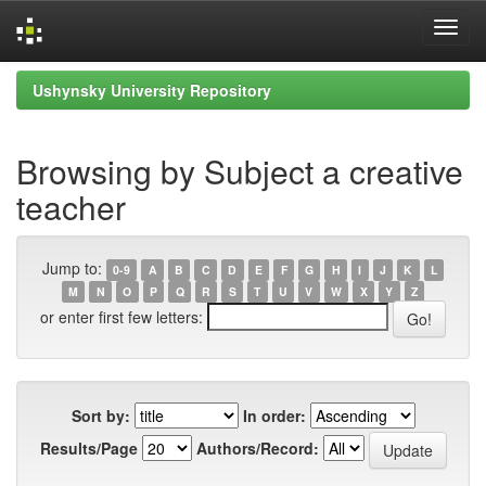
Skip
Ushynsky University Repository
navigation
Browsing by Subject a creative
teacher
Jump to:
0-9
A
B
C
D
E
F
G
H
I
J
K
L
M
N
O
P
Q
R
S
T
U
V
W
X
Y
Z
or enter first few letters:
Sort by:
In order:
Results/Page
Authors/Record: