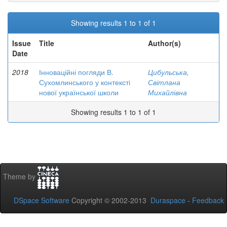
Showing results 1 to 1 of 1
Issue
Title
Author(s)
Date
2018
Інноваційні погляди В.
Цибульська,
Сухомлинського у контексті
Світлана
нової української школи
Михайлівна
Showing results 1 to 1 of 1
Theme by
DSpace Software
Copyright © 2002-2013
Duraspace
-
Feedback