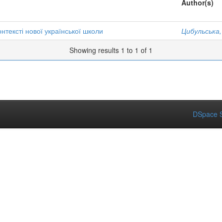
Author(s)
нтексті нової української школи
Цибульська,
Showing results 1 to 1 of 1
DSpace S