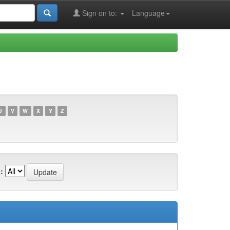
Sign on to:
Language
U
V
W
X
Y
Z
: