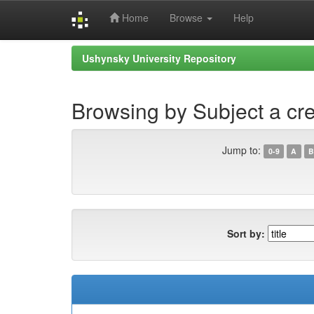
Home
Browse
Help
Skip
Ushynsky University Repository
navigation
Browsing by Subject a cre
Jump to:
0-9
A
B
Sort by: