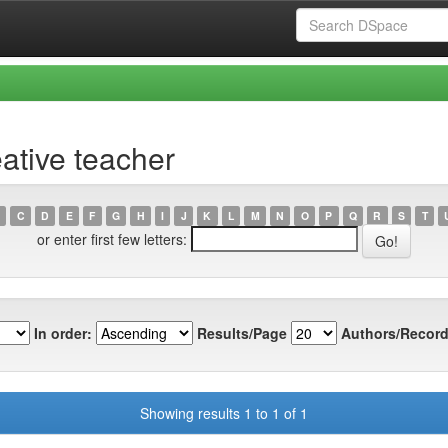
ative teacher
C
D
E
F
G
H
I
J
K
L
M
N
O
P
Q
R
S
T
or enter first few letters:
In order:
Results/Page
Authors/Record
Showing results 1 to 1 of 1