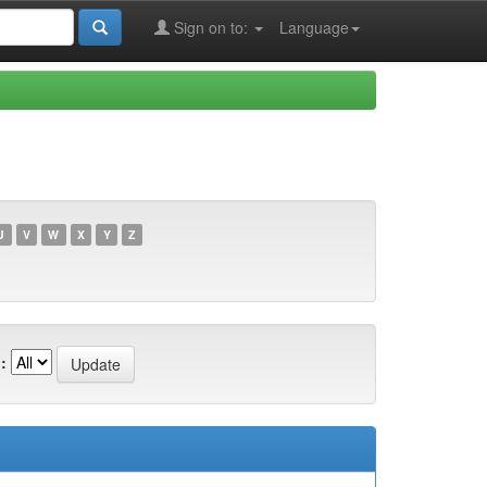
Sign on to:
Language
U
V
W
X
Y
Z
: