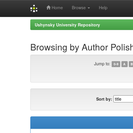
Home
Browse
Help
Skip
Ushynsky University Repository
navigation
Browsing by Author Polish
Jump to:
0-9
A
B
Sort by: