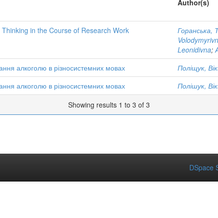
Author(s)
l Thinking in the Course of Research Work
Горанська, 
Volodymyriv
Leonidivna
;
вання алкоголю в різносистемних мовах
Поліщук, Ві
вання алкоголю в різносистемних мовах
Полішук, Ві
Showing results 1 to 3 of 3
DSpace S