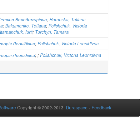
Тетяна Володимирівна
;
Horanska, Tetiana
na
;
Bakumenko, Tetiana
;
Polishchuk, Victoria
Atamanchuk, Iurii
;
Turchyn, Tamara
кторія Леонідівна
;
Polishchuk, Victoria Leonidivna
кторія Леонідівна
;
;
Polishchuk, Victoria Leonidivna
oftware
Copyright © 2002-2013
Duraspace
-
Feedback