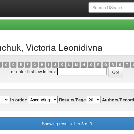
chuk, Victoria Leonidivna
C
D
E
F
G
H
I
J
K
L
M
N
O
P
Q
R
S
T
or enter first few letters:
In order:
Results/Page
Authors/Record
Showing results 1 to 3 of 3