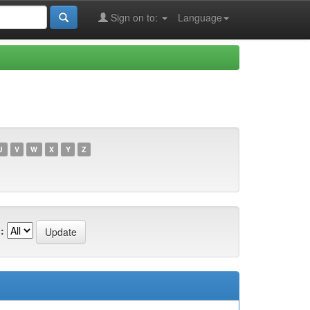
Sign on to:
Language
U
V
W
X
Y
Z
: