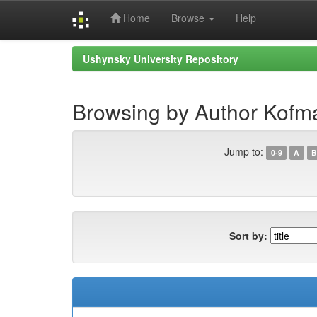
Home
Browse
Help
Skip
Ushynsky University Repository
navigation
Browsing by Author Kofm
Jump to:
0-9
A
B
Sort by: