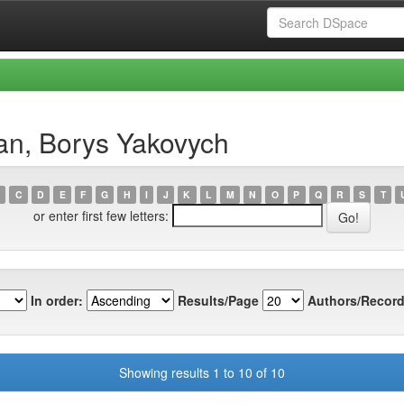
an, Borys Yakovych
C
D
E
F
G
H
I
J
K
L
M
N
O
P
Q
R
S
T
or enter first few letters:
In order:
Results/Page
Authors/Record
Showing results 1 to 10 of 10