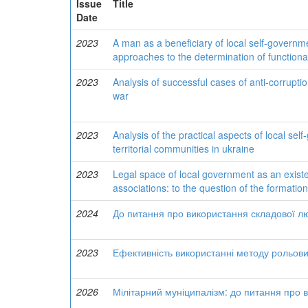
Issue
Title
Date
2023
A man as a beneficiary of local self-governme
approaches to the determination of function
2023
Analysis of successful cases of anti-corrupti
war
2023
Analysis of the practical aspects of local sel
territorial communities in ukraine
2023
Legal space of local government as an existe
associations: to the question of the formation 
2024
До питання про використання складової л
2023
Ефективність використанні методу рольових 
2026
Мілітарний муніципалізм: до питання про 