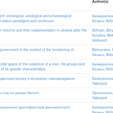
Author(s)
nt: ontological, axiological and praxeological
Баймуратов
al-status paradigms and continuum
Якович
;
Kof
on reforms and their implementation in ukraine after the
Kofman, Bor
Kurylina
;
Myk
Voitovych
f-government in the context of the functioning of
Baimuratov, 
Якович
;
Bobr
ntial space of the existence of a man, his groups and
Баймуратов
of its specific characteristics
Якович
;
Kof
юдиноцентризму в місцевому самоврядуванні
Баймуратов,
Yakovych
ігор на уроках біології
Прокопенко,
Yakovych
визначення ідентифікаторів феноменології
Баймуратов
Якович
;
Kof