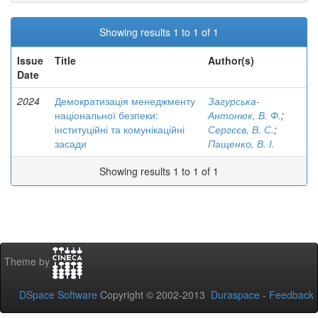
Showing results 1 to 1 of 1
Issue
Title
Author(s)
Date
2024
Демократизація менеджменту
Загурська-
національної безпеки:
Антонюк, В. Ф.
;
інституційні та комунікаційні
Сергєєв, В. С.
;
засади
Пащенко, В. І.
Showing results 1 to 1 of 1
Theme by
DSpace Software
Copyright © 2002-2013
Duraspace
-
Feedback