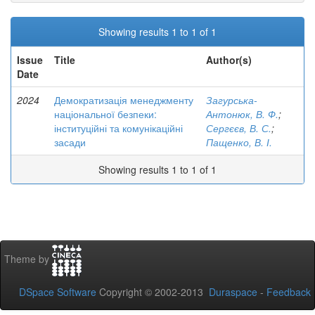
Showing results 1 to 1 of 1
Issue
Title
Author(s)
Date
2024
Демократизація менеджменту
Загурська-
національної безпеки:
Антонюк, В. Ф.
;
інституційні та комунікаційні
Сергєєв, В. С.
;
засади
Пащенко, В. І.
Showing results 1 to 1 of 1
Theme by
DSpace Software
Copyright © 2002-2013
Duraspace
-
Feedback