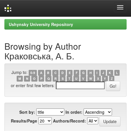
Skip
Ushynsky University Repository
navigation
Browsing by Author
Краковська, А. Б.
Jump to:
0-9
A
B
C
D
E
F
G
H
I
J
K
L
M
N
O
P
Q
R
S
T
U
V
W
X
Y
Z
or enter first few letters:
Sort by:
In order:
Results/Page
Authors/Record: