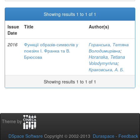
Showing results 1 to 1 of 1
Issue
Title
Author(s)
Date
2016
Функції образів-символів у
Горанська, Тетяна
поезіях І. Франка та В.
Володимирівна
;
Брюсова
Horanska, Tetiana
Volodymyrivna
;
Краковська, А. Б.
Showing results 1 to 1 of 1
Theme by
DSpace Software
Copyright © 2002-2013
Duraspace
-
Feedback