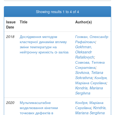
Showing results 1 to 4 of 4
Issue
Title
Author(s)
Date
2018
Дослідження методом
Гохман, Олександр
кластерної динаміки впливу
Рафаїлович
;
зміни температури на
Gokhman,
нейтронну крихкість α-заліза
Oleksandr
Rafailovych
;
Совкова, Тетяна
Сократівна
;
Sovkova, Tetiana
Sokrativna
;
Кондря,
Маріана Сергіївна
;
Kondria, Mariana
Sergiivna
2020
Мультимасштабне
Кондря, Маріана
моделювання кінетики
Сергіївна
;
Kondria,
точкових дефектів в
Mariana Sergiivna