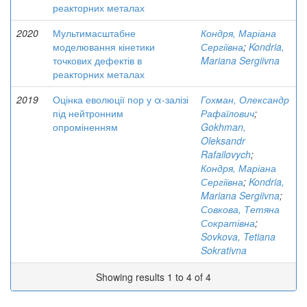
реакторних металах
2020
Мультимасштабне
Кондря, Маріана
моделювання кінетики
Сергіївна
;
Kondria,
точкових дефектів в
Mariana Sergiivna
реакторних металах
2019
Оцінка еволюції пор у α-залізі
Гохман, Олександр
під нейтронним
Рафаїлович
;
опроміненням
Gokhman,
Oleksandr
Rafailovych
;
Кондря, Маріана
Сергіївна
;
Kondria,
Mariana Sergiivna
;
Совкова, Тетяна
Сократівна
;
Sovkova, Tetiana
Sokrativna
Showing results 1 to 4 of 4