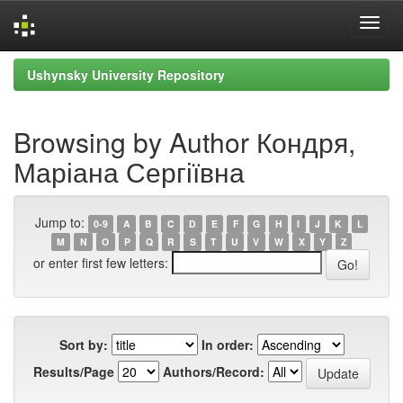
Skip
Ushynsky University Repository
navigation
Browsing by Author Кондря,
Маріана Сергіївна
Jump to:
0-9
A
B
C
D
E
F
G
H
I
J
K
L
M
N
O
P
Q
R
S
T
U
V
W
X
Y
Z
or enter first few letters:
Sort by:
In order:
Results/Page
Authors/Record: