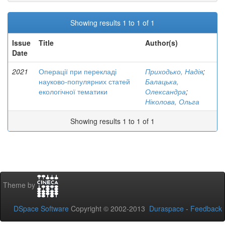
Showing results 1 to 1 of 1
Issue
Title
Author(s)
Date
2021
Операції при перекладі
Приходько, Надія
;
науково-популярних статей
Балацька,
екологічної тематики
Олександра
;
Ніколова, Ольга
Showing results 1 to 1 of 1
Theme by
DSpace Software
Copyright © 2002-2013
Duraspace
-
Feedback