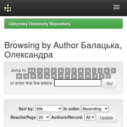
Skip
Ushynsky University Repository
navigation
Browsing by Author Балацька,
Олександра
Jump to:
0-9
A
B
C
D
E
F
G
H
I
J
K
L
M
N
O
P
Q
R
S
T
U
V
W
X
Y
Z
or enter first few letters:
Sort by:
In order:
Results/Page
Authors/Record: