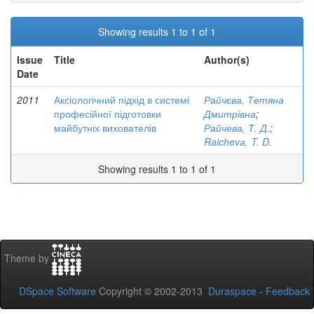
Showing results 1 to 1 of 1
Issue
Title
Author(s)
Date
2011
Аксіологічний підхід в системі
Райчєва, Тетяна
професійної підготовки
Дмитрівна
;
майбутніх вихователів
Райчева, Т. Д.
;
Raichevа, T. D.
Showing results 1 to 1 of 1
Theme by
DSpace Software
Copyright © 2002-2013
Duraspace
-
Feedback