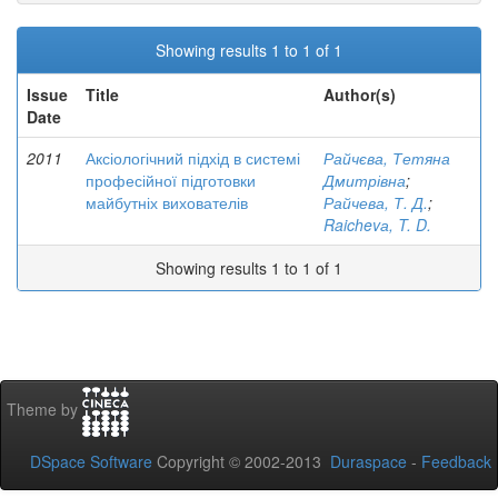
Showing results 1 to 1 of 1
Issue
Title
Author(s)
Date
2011
Аксіологічний підхід в системі
Райчєва, Тетяна
професійної підготовки
Дмитрівна
;
майбутніх вихователів
Райчева, Т. Д.
;
Raichevа, T. D.
Showing results 1 to 1 of 1
Theme by
DSpace Software
Copyright © 2002-2013
Duraspace
-
Feedback