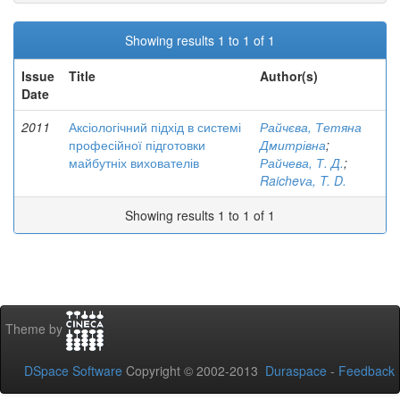
Showing results 1 to 1 of 1
Issue
Title
Author(s)
Date
2011
Аксіологічний підхід в системі
Райчєва, Тетяна
професійної підготовки
Дмитрівна
;
майбутніх вихователів
Райчева, Т. Д.
;
Raichevа, T. D.
Showing results 1 to 1 of 1
Theme by
DSpace Software
Copyright © 2002-2013
Duraspace
-
Feedback