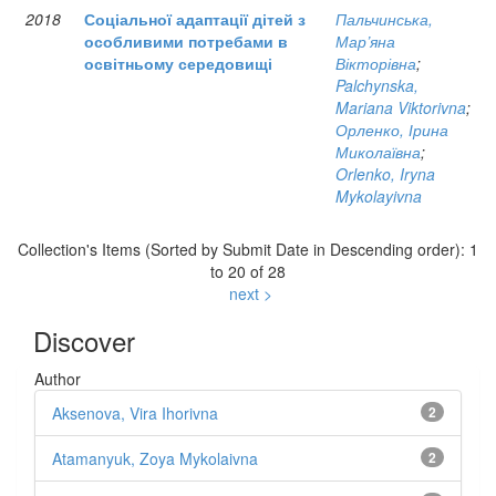
2018
Соціальної адаптації дітей з
Пальчинська,
особливими потребами в
Мар’яна
освітньому середовищі
Вікторівна
;
Palchynska,
Mariana Viktorivna
;
Орленко, Ірина
Миколаївна
;
Orlenko, Iryna
Mykolayivna
Collection's Items (Sorted by Submit Date in Descending order): 1
to 20 of 28
next >
Discover
Author
Aksenova, Vira Ihorivna
2
Atamanyuk, Zoya Mykolaivna
2