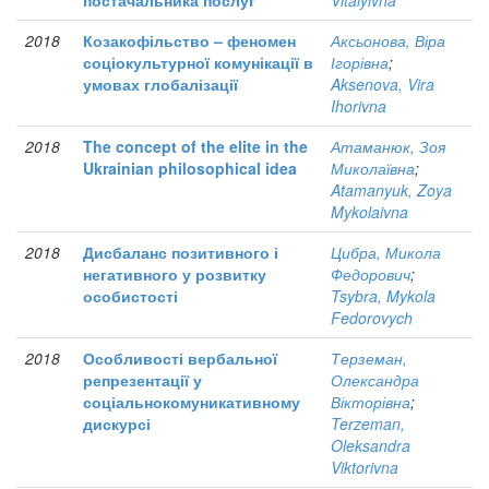
постачальника послуг
Vitalyivna
2018
Козакофільство – феномен
Аксьонова, Віра
соціокультурної комунікації в
Ігорівна
;
умовах глобалізації
Aksenova, Vira
Ihorivna
2018
The concept of the elite in the
Атаманюк, Зоя
Ukrainian philosophical idea
Миколаївна
;
Atamanyuk, Zoya
Mykolaivna
2018
Дисбаланс позитивного і
Цибра, Микола
негативного у розвитку
Федорович
;
особистості
Tsybra, Mykola
Fedorovych
2018
Особливості вербальної
Терземан,
репрезентації у
Олександра
соціальнокомуникативному
Вікторівна
;
дискурсі
Terzeman,
Oleksandra
Viktorivna