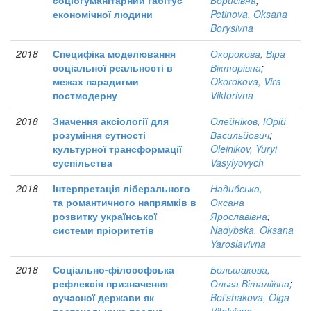
соціогуманітарний габітус
Борисівна
;
економічної людини
Petinova, Oksana
Borysivna
2018
Специфіка моделювання
Окорокова, Віра
соціальної реальності в
Вікторівна
;
межах парадигми
Okorokova, Vira
постмодерну
Viktorivna
2018
Значення аксіології для
Олейніков, Юрій
розуміння сутності
Васильйович
;
культурної трансформації
Oleinikov, Yuryi
суспільства
Vasylyovych
2018
Інтерпретація ліберального
Надибська,
та романтичного напрямків в
Оксана
розвитку української
Ярославівна
;
системи пріоритетів
Nadybska, Oksana
Yaroslavivna
2018
Соціально-філософська
Большакова,
рефлексія призначення
Ольга Віталіївна
;
сучасної держави як
Bol'shakova, Olga