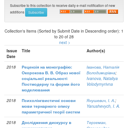
Subscribe to this collection to receive daily e-mail notification of new
additions
Collection's Items (Sorted by Submit Date in Descending order): 1
to 20 of 28
next >
Issue
Title
Author(s)
Date
2018
Рецензія на монографію:
Іванова, Наталія
Окорокова В. В. Образ нової
Володимирівна
;
соціальної реальності
Ivanova, Nataliya
Постмодерну та форми його
Volodymyrivna
моделювання
2018
Психолінгвистичні основи
Янушевич, І. А.
;
мови тернарного опису
Yanushevych, I. A.
параметричної теорії систем
2018
Дослідження дискурсу в
Терземан,