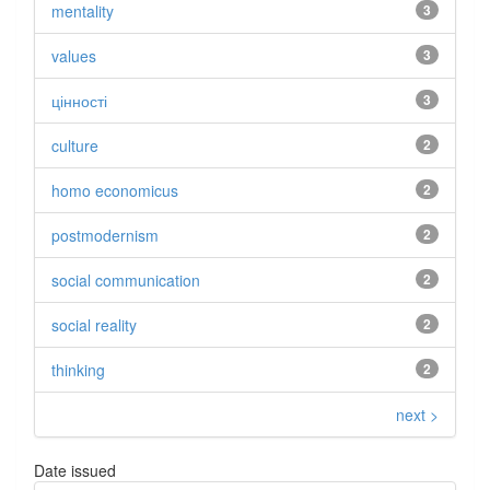
mentality
3
values
3
цінності
3
culture
2
homo economicus
2
postmodernism
2
social communication
2
social reality
2
thinking
2
next >
Date issued