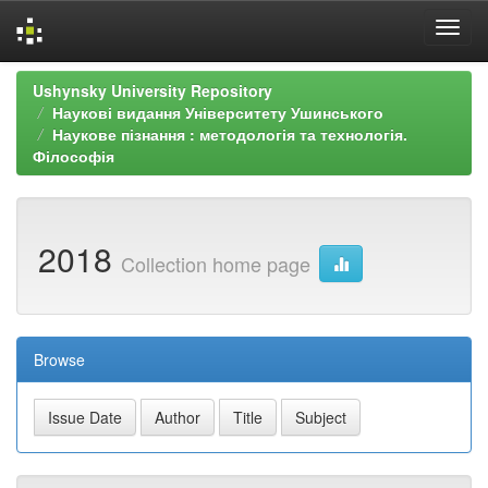
Skip
Ushynsky University Repository
navigation
Наукові видання Університету Ушинського
Наукове пізнання : методологія та технологія.
Філософія
2018
Collection home page
Browse