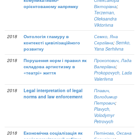
комуникативно-
Олександра
орієнтованому напрямку
Вікторівна
;
Terzeman,
Oleksandra
Viktorivna
2018
Онтологія гламуру в
Семко, Яна
контексті цивілізаційного
Сергіївна
;
Semko,
розвитку
Yana Serhiivna
2018
Порушення норм і правил як
Прокопович, Лада
складова артистизму в
Валеріївна
;
«театрі» життя
Prokopovych, Lada
Valeriivna
2018
Legal interpretation of legal
Плавич,
norms and law enforcement
Володимир
Петрович
;
Plavych,
Volodymyr
Petrovych
2018
Економічна соціалізація як
Петінова, Оксана