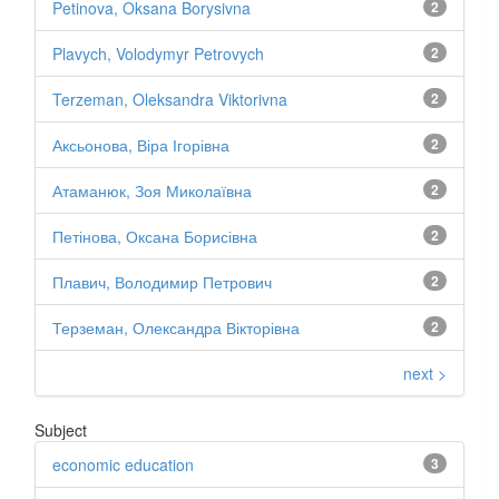
Petinova, Oksana Borysivna
2
Plavych, Volodymyr Petrovych
2
Terzeman, Oleksandra Viktorivna
2
Аксьонова, Віра Ігорівна
2
Атаманюк, Зоя Миколаївна
2
Петінова, Оксана Борисівна
2
Плавич, Володимир Петрович
2
Терземан, Олександра Вікторівна
2
next >
Subject
economic education
3