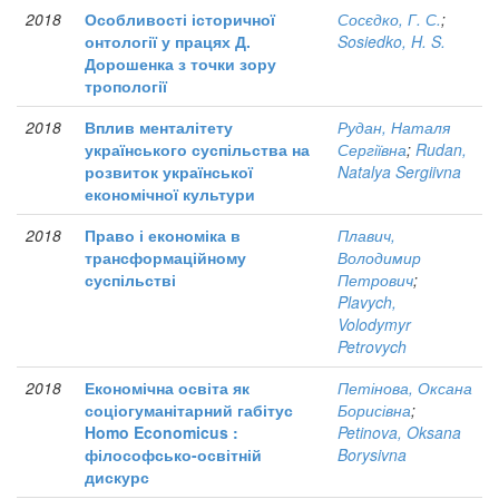
2018
Особливості історичної
Сосєдко, Г. С.
;
онтології у працях Д.
Sosiedko, H. S.
Дорошенка з точки зору
тропології
2018
Вплив менталітету
Рудан, Наталя
українського суспільства на
Сергіївна
;
Rudan,
розвиток української
Natalya Sergiivna
економічної культури
2018
Право і економіка в
Плавич,
трансформаційному
Володимир
суспільстві
Петрович
;
Plavych,
Volodymyr
Petrovych
2018
Економічна освіта як
Петінова, Оксана
соціогуманітарний габітус
Борисівна
;
Homo Economicus :
Petinova, Oksana
філософсько-освітній
Borysivna
дискурс