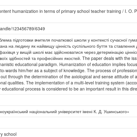
ntent humanization in terms of primary school teacher training / I. O. P
/handle/123456789/6349
облема підготовки вчителя початкової школи у контексті сучасної гум
вана на людину як найвищу цінність суспільного буття та ставлення д
хівця у вищій школі має здійснюватися через детермінацію цінніс
воїх здібностей та професійних якостей. The paper deals with the issu
anistic educational paradigm. Humanization of education implies focus 
 to-wards him/her as a subject of knowledge. The process of profession
out through the determination of the axiological and sense attitude of 
onal qualities. The implementation of a multi-level training system (acco
 educational process is considered to be an important result in this dire
оукраїнський національний університет імені К. Д. Ушинського»
ry school