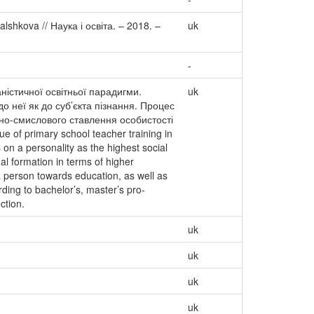
alshkova // Наука і освіта. – 2018. –
uk
-
аністичної освітньої парадигми.
uk
о неї як до суб’єкта пізнання. Процес
но-смислового ставлення особистості
e of primary school teacher training in
on a personality as the highest social
al formation in terms of higher
a person towards education, as well as
rding to bachelor’s, master’s pro-
ction.
uk
uk
uk
uk