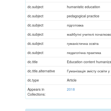
dc.subject
humanistic education
dc.subject
pedagogical practice
dc.subject
підготовка
dc.subject
майбутні учителі початков
dc.subject
гуманістична освіта
dc.subject
педагогічна практика
dc.title
Education content humanizat
dc.title.alternative
Гуманізація змісту освіти у
dc.type
Article
Appears in
2018
Collections: