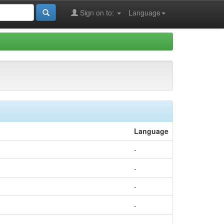
Sign on to:
Language
Language
-
-
-
-
-