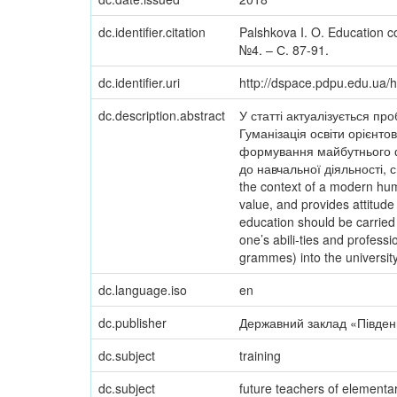
dc.identifier.citation
Palshkova I. O. Education co
№4. – С. 87-91.
dc.identifier.uri
http://dspace.pdpu.edu.ua
dc.description.abstract
У статті актуалізується пр
Гуманізація освіти орієнто
формування майбутнього фа
до навчальної діяльності, с
the context of a modern hum
value, and provides attitude
education should be carried 
one’s abili-ties and professi
grammes) into the university
dc.language.iso
en
dc.publisher
Державний заклад «Південн
dc.subject
training
dc.subject
future teachers of elementa