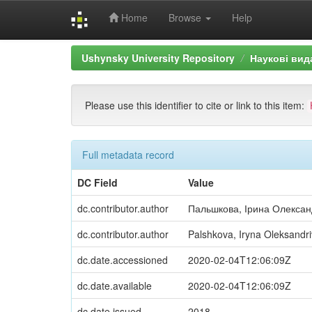
Home
Browse
Help
Skip
Ushynsky University Repository
Наукові вид
navigation
Please use this identifier to cite or link to this item:
Full metadata record
DC Field
Value
dc.contributor.author
Пальшкова, Ірина Олексан
dc.contributor.author
Palshkova, Iryna Oleksandr
dc.date.accessioned
2020-02-04T12:06:09Z
dc.date.available
2020-02-04T12:06:09Z
dc.date.issued
2018