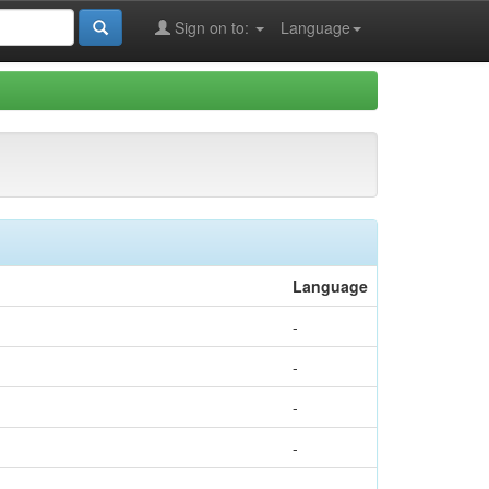
Sign on to:
Language
Language
-
-
-
-
-