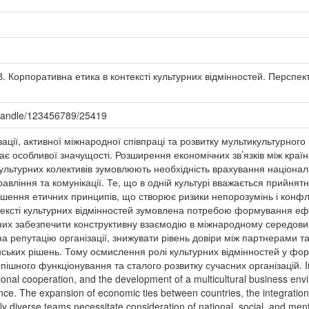
В. Корпоративна етика в контексті культурних відмінностей. Перспек
/handle/123456789/25419
зації, активної міжнародної співпраці та розвитку мультикультурног
є особливої значущості. Розширення економічних зв’язків між країна
ультурних колективів зумовлюють необхідність врахування націонал
авління та комунікації. Те, що в одній культурі вважається прийнят
ення етичних принципів, що створює ризики непорозумінь і конфлік
тексті культурних відмінностей зумовлена потребою формування ефе
тних забезпечити конструктивну взаємодію в міжнародному середовищ
а репутацію організації, знижувати рівень довіри між партнерами 
ських рішень. Тому осмислення ролі культурних відмінностей у фор
шного функціонування та сталого розвитку сучасних організацій. In
ational cooperation, and the development of a multicultural business env
ance. The expansion of economic ties between countries, the integratio
lly diverse teams necessitate consideration of national, social, and me