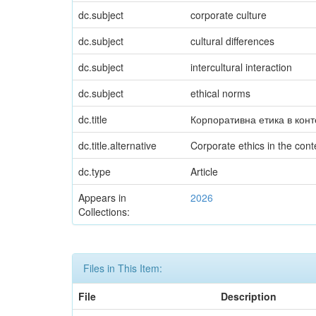
dc.subject
corporate culture
dc.subject
cultural differences
dc.subject
intercultural interaction
dc.subject
ethical norms
dc.title
Корпоративна етика в конте
dc.title.alternative
Corporate ethics in the conte
dc.type
Article
Appears in
2026
Collections:
Files in This Item:
File
Description