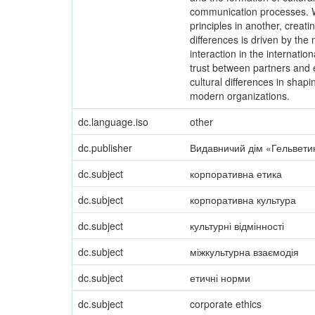
communication processes. Wh
principles in another, creati
differences is driven by the
interaction in the internatio
trust between partners and 
cultural differences in shap
modern organizations.
dc.language.iso
other
dc.publisher
Видавничий дім «Гельвети
dc.subject
корпоративна етика
dc.subject
корпоративна культура
dc.subject
культурні відмінності
dc.subject
міжкультурна взаємодія
dc.subject
етичні норми
dc.subject
corporate ethics