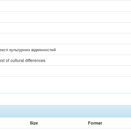
ксті культурних відмінностей
xt of cultural differences
Size
Format