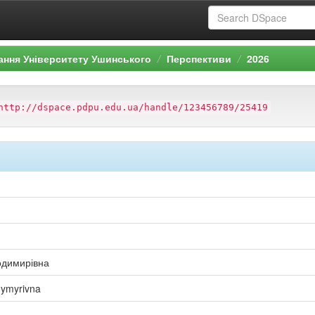
ання Університету Ушинського
Перспективи
2026
http://dspace.pdpu.edu.ua/handle/123456789/25419
одимирівна
dymyrivna