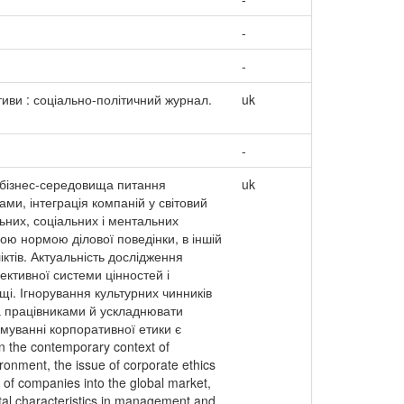
-
-
тиви : соціально-політичний журнал.
uk
-
о бізнес-середовища питання
uk
ми, інтеграція компаній у світовий
ьних, соціальних і ментальних
ною нормою ділової поведінки, в іншій
тів. Актуальність дослідження
ктивної системи цінностей і
і. Ігнорування культурних чинників
та працівниками й ускладнювати
муванні корпоративної етики є
 the contemporary context of
ironment, the issue of corporate ethics
n of companies into the global market,
ntal characteristics in management and