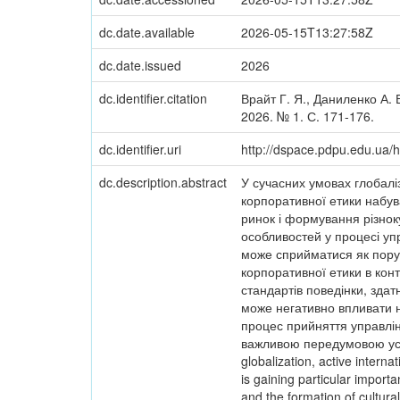
dc.date.available
2026-05-15T13:27:58Z
dc.date.issued
2026
dc.identifier.citation
Врайт Г. Я., Даниленко А. 
2026. № 1. С. 171-176.
dc.identifier.uri
http://dspace.pdpu.edu.ua
dc.description.abstract
У сучасних умовах глобалі
корпоративної етики набува
ринок і формування різнок
особливостей у процесі упр
може сприйматися як поруш
корпоративної етики в кон
стандартів поведінки, зда
може негативно впливати н
процес прийняття управлін
важливою передумовою успі
globalization, active intern
is gaining particular import
and the formation of cultura