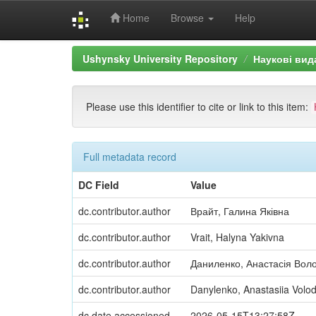
Home
Browse
Help
Skip
Ushynsky University Repository
Наукові вид
navigation
Please use this identifier to cite or link to this item:
Full metadata record
DC Field
Value
dc.contributor.author
Врайт, Галина Яківна
dc.contributor.author
Vrait, Halyna Yakivna
dc.contributor.author
Даниленко, Анастасія Вол
dc.contributor.author
Danylenko, Anastasiia Volo
dc.date.accessioned
2026-05-15T13:27:58Z