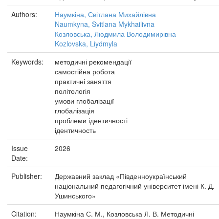
Authors:
Наумкіна, Світлана Михайлівна
Naumkyna, Svitlana Mykhailivna
Козловська, Людмила Володимирівна
Kozlovska, Liydmyla
Keywords:
методичні рекомендації
самостійна робота
практичні заняття
політологія
умови глобалізації
глобалізація
проблеми ідентичності
ідентичность
Issue
2026
Date:
Publisher:
Державний заклад «Південноукраїнський
національний педагогічний університет імені К. Д.
Ушинського»
Citation:
Наумкіна С. М., Козловська Л. В. Методичні