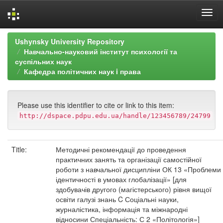
Skip
Ushynsky University Repository
navigation
Навчально-науковий інститут психології та
суспільних наук
Кафедра політичних наук i права
Please use this identifier to cite or link to this item:
http://dspace.pdpu.edu.ua/handle/123456789/24799
Title:
Методичні рекомендації до проведення
практичних занять та організації самостійної
роботи з навчальної дисципліни ОК 13 «Проблеми
ідентичності в умовах глобалізації» [для
здобувачів другого (магістерського) рівня вищої
освіти галузі знань C Соціальні науки,
журналістика, інформація та міжнародні
відносини Спеціальність: С 2 «Політологія»]