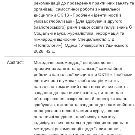
рекомендації до проведення практичних занять та
організації самостійної роботи з навчальної
дисципліни ОК 13 «Проблеми ідентичності в
умовах глобалізації» [для здобувачів другого
(магістерського) рівня вищої освіти галузі знань C
Соціальні науки, журналістика, інформація та
міжнародні відносини Спеціальність: С 2
«Політологія»]. Одеса : Університет Ушинського.
2026. 42 с.
Abstract:
Методичні рекомендації до проведення
практичних занять та організації самостійної
роботи з навчальної дисципліни ОК13 «Проблеми
ідентичності в умовах глобалізації» містять
навчально-тематичний план практичних занять,
завдання до практичних занять, питання для
обговорювання, закріплення й перевірки знань
здобувачів, питання та завдання для самостійного
опрацювання певної частини курсу, творчо-
аналітичні завдання, приблизну тематику
індивідуальних навчально-дослідних завдань та
методичні рекомендації щодо їх виконання,
тестові завдання, питання до заліку, а також