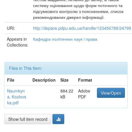
систему оцінювання щодо форм поточного та
підсумкового контролю з поясненнями, список
рекомендованих джерел інформації.
URI:
http://dspace.pdpu.edu.ua/handle/123456789/24799
Appears in
Кафедра політичних наук i права
Collections:
Files in This Item:
File
Description
Size
Format
Naumkyn
884.22
Adobe
View/Open
a, Kozlovs
kB
PDF
ka.pdf
Show full item record