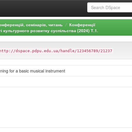
онференцій, семінарів, читань
Конференції
і культурного розвитку суспільства (2024) Т.1.
http://dspace.pdpu.edu.ua/handle/123456789/21237
rning for a basic musical instrument