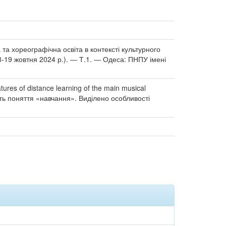
на та хореографічна освіта в контексті культурного
8-19 жовтня 2024 р.). ― Т.1. ― Одеса: ПНПУ імені
tures of distance learning of the main musical
сть поняття «навчання». Виділено особливості