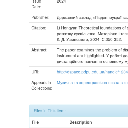
Issue
2024
Date:
Publisher:
Державний заклад «Південноукраїнськ
Citation:
Li Hongyan Theoretical foundations of 
розвитку суспільства. Матеріали і те
К. Д. Ушинського, 2024. С.350-352.
Abstract:
The paper examines the problem of dist
instrument are highlighted. У роботі
дистанційного навчання основному му
URI:
http://dspace.pdpu.edu.ua/handle/12
Appears in
Музична та хореографічна освіта в кон
Collections:
Files in This Item:
File
Description