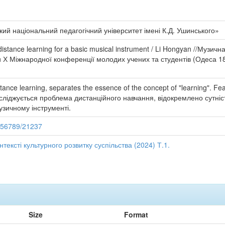
ий національний педагогічний університет імені К.Д. Ушинського»
distance learning for a basic musical instrument / Li Hongyan //Музич
зи Х Міжнародної конференції молодих учених та студентів (Одеса 1
ance learning, separates the essence of the concept of "learning". Fea
 досліджується проблема дистанційного навчання, відокремлено сутні
зичному інструменті.
3456789/21237
тексті культурного розвитку суспільства (2024) Т.1.
Size
Format