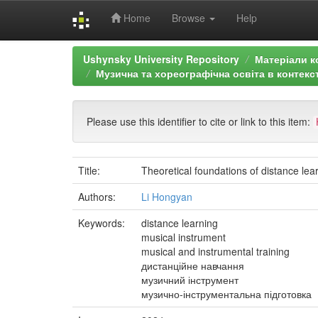
Home
Browse
Help
Skip
Ushynsky University Repository
Матеріали к
navigation
Музична та хореографічна освіта в контекст
Please use this identifier to cite or link to this item:
Title:
Theoretical foundations of distance lea
Authors:
Li Hongyan
Keywords:
distance learning
musical instrument
musical and instrumental training
дистанційне навчання
музичний інструмент
музично-інструментальна підготовка