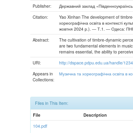
Publisher:
Державний заклад «Південноукраїнськ
Citation:
Yao Xinhan The development of timbre-d
хореографічна освіта в контексті кул
жовтня 2024 р.). ― Т.1. ― Одеса: ПНП
Abstract:
The cultivation of timbre-dynamic percep
are two fundamental elements in music i
remains essential, the ability to perce
URI:
http://dspace.pdpu.edu.ua/handle/12
Appears in
Музична та хореографічна освіта в кон
Collections:
Files in This Item:
File
Description
104.pdf