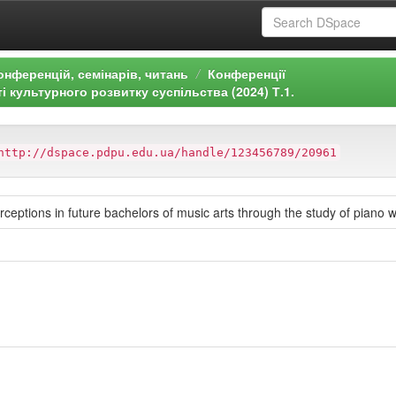
онференцій, семінарів, читань
Конференції
і культурного розвитку суспільства (2024) Т.1.
http://dspace.pdpu.edu.ua/handle/123456789/20961
eptions in future bachelors of music arts through the study of piano 