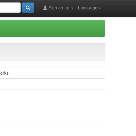
Sign on to:
Language
works