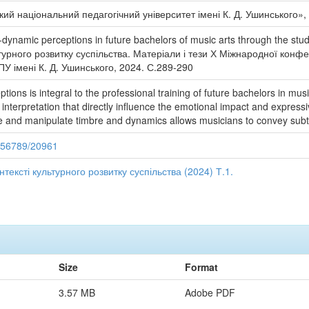
ий національний педагогічний університет імені К. Д. Ушинського»,
ynamic perceptions in future bachelors of music arts through the stu
ьтурного розвитку суспільства. Матеріали і тези Х Міжнародної конф
У імені К. Д. Ушинського, 2024. С.289-290
tions is integral to the professional training of future bachelors in mus
nterpretation that directly influence the emotional impact and expressi
ive and manipulate timbre and dynamics allows musicians to convey subtle
3456789/20961
тексті культурного розвитку суспільства (2024) Т.1.
Size
Format
3.57 MB
Adobe PDF