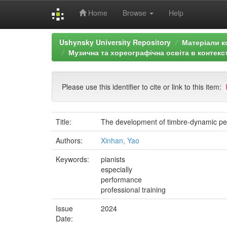
Home
Browse
Help
Skip
Ushynsky University Repository
Матеріали к
navigation
Музична та хореографічна освіта в контекст
Please use this identifier to cite or link to this item:
Title:
The development of timbre-dynamic perc
Authors:
Xinhan, Yao
Keywords:
pianists
especially
performance
professional training
Issue
2024
Date: