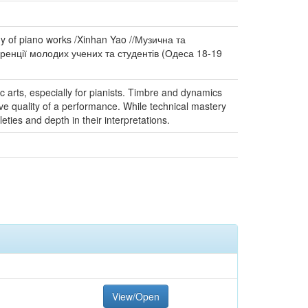
dy of piano works /Xinhan Yao //Музична та
еренції молодих учених та студентів (Одеса 18-19
ic arts, especially for pianists. Timbre and dynamics
ve quality of a performance. While technical mastery
ties and depth in their interpretations.
View/Open