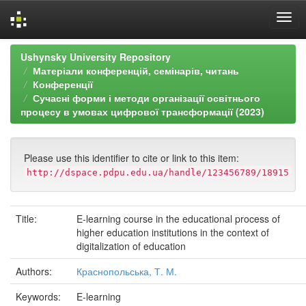
Skip
Ushynsky University Repository
navigation
Матеріали конференцій, семінарів, читань
Конференції
Сучасні форми і методи організації освітнього
процесу в умовах цифрової трансформації (2023)
Please use this identifier to cite or link to this item:
http://dspace.pdpu.edu.ua/handle/123456789/18915
Title:
E-learning course in the educational process of
higher education institutions in the context of
digitalization of education
Authors:
Краснопольська, Т. М.
Keywords:
E-learning