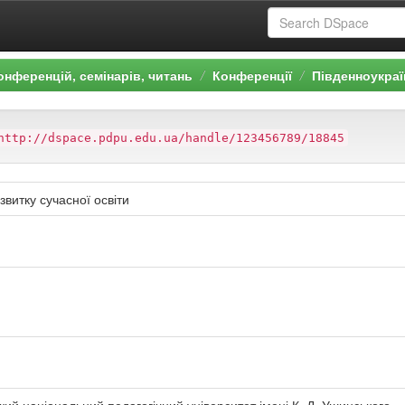
онференцій, семінарів, читань
Конференції
Південноукраїн
http://dspace.pdpu.edu.ua/handle/123456789/18845
звитку сучасної освіти