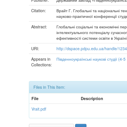
Publisher:
Державний заклад «Південноукраїнськ
Citation:
Врайт Г. Глобальні та національні тенд
науково-практичної конференції студен
Abstract:
Глобальні соціальні та економічні пер
інтелектуального потенціалу сучасно
ефективності системи освіти в Україн
URI:
http://dspace.pdpu.edu.ua/handle/12
Appears in
Південноукраїнські наукові студії (4-5
Collections:
Files in This Item:
File
Description
Vrait.pdf