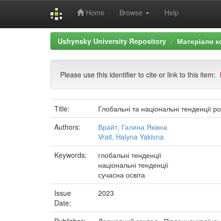
Home
Browse
Help
Skip
Ushynsky University Repository
Матеріали к
navigation
Please use this identifier to cite or link to this item:
Title:
Глобальні та національні тенденції ро
Authors:
Врайт, Галина Яківна
Vrait, Halyna Yakivna
Keywords:
глобальні тенденції
національні тенденції
сучасна освіта
Issue
2023
Date: