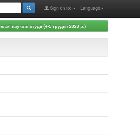
Sign on to:
Language
ські наукові студії (4-5 грудня 2023 р.)