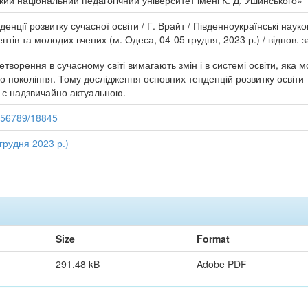
ий національний педагогічний університет імені К. Д. Ушинського»
енції розвитку сучасної освіти / Г. Врайт / Південноукраїнські науко
тів та молодих вчених (м. Одеса, 04-05 грудня, 2023 р.) / відпов. з
етворення в сучасному світі вимагають змін і в системі освіти, яка
го покоління. Тому дослідження основних тенденцій розвитку освіти
і є надзвичайно актуальною.
3456789/18845
 грудня 2023 р.)
Size
Format
291.48 kB
Adobe PDF