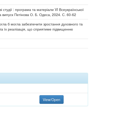
ві студії : програма та матеріали VI Всеукраїнської
а випуск Петінова О. Б. Одеса, 2024. С. 60-62
 могла б могла забезпечити зростання духовного та
 та їх реалізація, що сприятиме підвищенню
View/Open