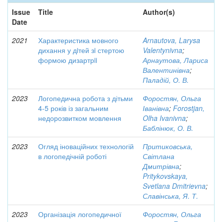
Issue
Title
Author(s)
Date
2021
Характеристика мовного
Arnautova, Larysa
дихання у дiтей зi стертою
Valentynivna
;
формою дизартрii
Арнаутова, Лариса
Валентинівна
;
Паладій, О. В.
2023
Логопедична робота з дітьми
Форостян, Ольга
4-5 років із загальним
Іванівна
;
Forostjan,
недорозвитком мовлення
Olha Ivanivna
;
Баблінюк, О. В.
2023
Огляд іноваційних технологій
Притиковська,
в логопедічній роботі
Світлана
Дмитрівна
;
Pritykovskaya,
Svetlana Dmitrievna
;
Славінська, Я. Т.
2023
Організація логопедичної
Форостян, Ольга