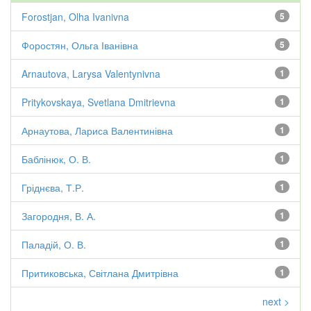
Forostjan, Olha Ivanivna
5
Форостян, Ольга Іванівна
5
Arnautova, Larysa Valentynivna
1
Pritykovskaya, Svetlana Dmitrievna
1
Арнаутова, Лариса Валентинівна
1
Баблінюк, О. В.
1
Гріднєва, Т.Р.
1
Загородня, В. А.
1
Паладій, О. В.
1
Притиковська, Світлана Дмитрівна
1
next >