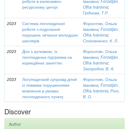
роботи в інклюзивно-
Іванівна
;
Forostjan,
ресурсному центрі
Olha Ivanivna
;
Гріднєва, Т.Р.
2023
Система логопедичної
Форостян, Ольга
роботи з подолання
Іванівна
;
Forostjan,
порушень читання молодших
Olha Ivanivna
;
школярів
Степаненко, К. Л,
2023
Діти з аутизмом, їх
Форостян, Ольга
логопедична підтримка на
Іванівна
;
Forostjan,
корекційних заняттях
Olha Ivanivna
;
Загородня, В. А.
2023
Логопедичний супровід дітей
Форостян, Ольга
із тяжкими порушеннями
Іванівна
;
Forostjan,
мовлення в умовах
Olha Ivanivna
;
Рот,
логопедичного пункту
В. О.
Discover
Author