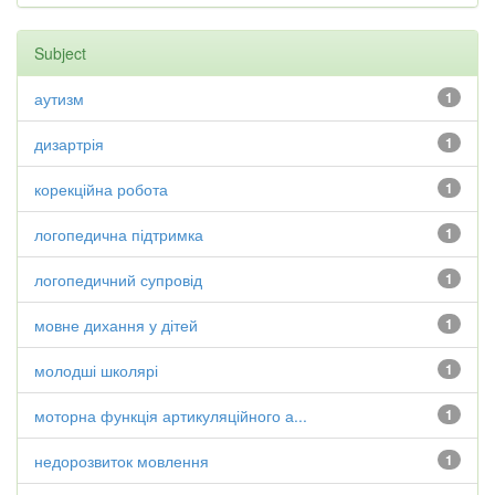
Subject
аутизм
1
дизартрія
1
корекційна робота
1
логопедична підтримка
1
логопедичний супровід
1
мовне дихання у дітей
1
молодші школярі
1
моторна функція артикуляційного а...
1
недорозвиток мовлення
1