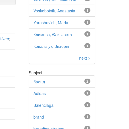
Voskoboinik, Anastasia
1
Yaroshevich, Maria
1
Климова, Єлизавета
1
kivna
;
Ковальчук, Вікторія
1
next >
Subject
бренд
2
Adidas
1
Balenciaga
1
brand
1
branding strategy
1