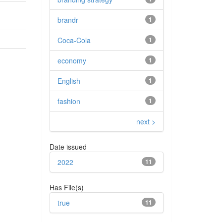
brandr
1
Coca-Cola
1
economy
1
English
1
fashion
1
next >
Date issued
2022
11
Has File(s)
true
11