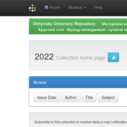
Home
Browse
Help
Skip
Ushynsky University Repository
Матеріали к
navigation
Круглий стіл «Бренд-менеджмент: сучасні ін
2022
Collection home page
Browse
Subscribe to this collection to receive daily e-mail notificati