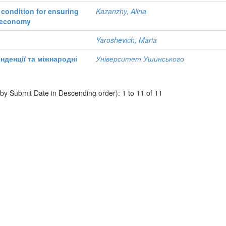
condition for ensuring
Kazanzhy, Alina
e economy
Yaroshevich, Maria
нденції та міжнародні
Університет Ушинського
 by Submit Date in Descending order): 1 to 11 of 11