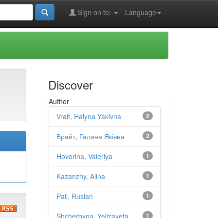
Sign on to:
Language
Discover
Author
Vrait, Halyna Yakivna
2
Врайт, Галина Яківна
2
Hovorina, Valeriya
1
Kazanzhy, Alina
1
Pail, Ruslan
1
Shcherbyna, Yelizaveta
1