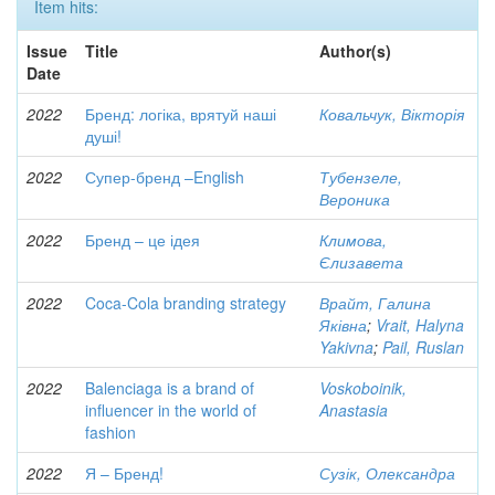
Item hits:
Issue
Title
Author(s)
Date
2022
Бренд: логіка, врятуй наші
Ковальчук, Вікторія
душі!
2022
Супер-бренд –English
Тубензеле,
Вероника
2022
Бренд – це ідея
Климова,
Єлизавета
2022
Coca-Cola branding strategy
Врайт, Галина
Яківна
;
Vrait, Halyna
Yakivna
;
Pail, Ruslan
2022
Balenciaga is a brand of
Voskoboinik,
influencer in the world of
Anastasia
fashion
2022
Я – Бренд!
Сузік, Олександра