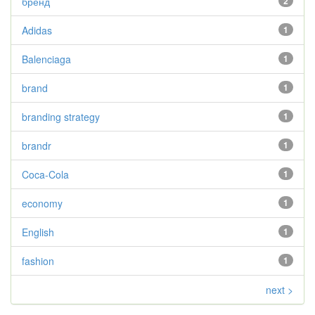
бренд
2
Adidas
1
Balenciaga
1
brand
1
branding strategy
1
brandr
1
Coca-Cola
1
economy
1
English
1
fashion
1
next >