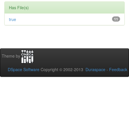
Has File(s)
true
11
Theme by
DSpace Software
Copyright © 2002-2013
Duraspace
-
Feedback