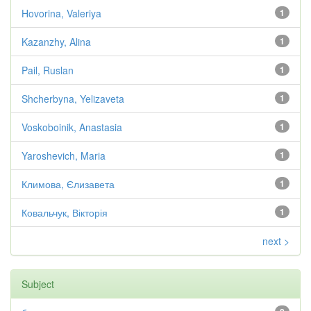
Hovorina, Valeriya
1
Kazanzhy, Alina
1
Pail, Ruslan
1
Shcherbyna, Yelizaveta
1
Voskoboinik, Anastasia
1
Yaroshevich, Maria
1
Климова, Єлизавета
1
Ковальчук, Вікторія
1
next >
Subject