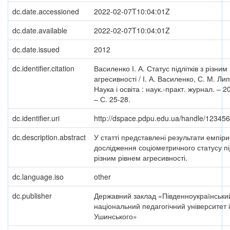
dc.date.accessioned
2022-02-07T10:04:01Z
dc.date.available
2022-02-07T10:04:01Z
dc.date.issued
2012
dc.identifier.citation
Василенко І. А. Статус підлітків з різним
агресивності / І. А. Василенко, С. М. Лип
Наука і освіта : наук.-практ. журнал. – 2
– С. 25-28.
dc.identifier.uri
http://dspace.pdpu.edu.ua/handle/12345
dc.description.abstract
У статті представлені результати емпір
дослідження соціометричного статусу під
різним рівнем агресивності.
dc.language.iso
other
dc.publisher
Державний заклад «Південноукраїнськи
національний педагогічний університет і
Ушинського»