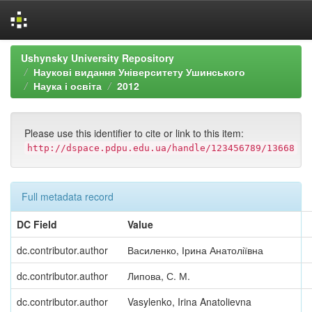
Skip
Ushynsky University Repository
navigation
Наукові видання Університету Ушинського
Наука і освіта
2012
Please use this identifier to cite or link to this item:
http://dspace.pdpu.edu.ua/handle/123456789/13668
Full metadata record
DC Field
Value
dc.contributor.author
Василенко, Ірина Анатоліївна
dc.contributor.author
Липова, С. М.
dc.contributor.author
Vasylenko, Irina Anatolievna