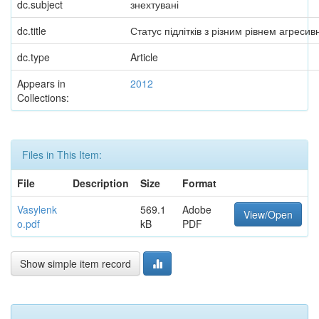
dc.subject
знехтувані
dc.title
Статус підлітків з різним рівнем агресив
dc.type
Article
Appears in
2012
Collections:
Files in This Item:
File
Description
Size
Format
Vasylenk
569.1
Adobe
View/Open
o.pdf
kB
PDF
Show simple item record