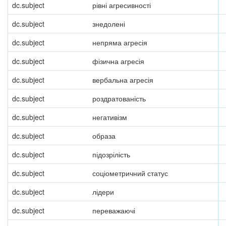
dc.subject
рівні агресивності
dc.subject
знедолені
dc.subject
непряма агресія
dc.subject
фізична агресія
dc.subject
вербальна агресія
dc.subject
роздратованість
dc.subject
негативізм
dc.subject
образа
dc.subject
підозрілість
dc.subject
соціометричний статус
dc.subject
лідери
dc.subject
переважаючі